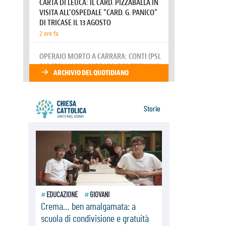
dopo. Al via i "dieci giorni di
preghiera per la pace"
06.08.2026
Santa Maria degli Angeli, quando un
Santuario custodisce le origini
06.08.2026
Libano, riprendono i colloqui di
Roma tra nuove tensioni e raid nel
sud