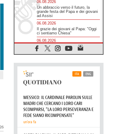
06.08.2026
Un abbraccio verso il futuro, la
grande festa del Papa e dei giovani
ad Assisi
06.08.2026
Il grazie dei giovani al Papa: "Oggi
ci sentiamo Chiesa"
06.08.2026
Leone XIV: la rivoluzione del
Vangelo abbatte i muri che
separano gli esseri umani
06.08.2026
Fra Marco Vianelli: alla scuola di
san Francesco per imparare il
Vangelo della pace
06.08.2026
Hiroshima, ad 81 anni dalla bomba
resta alto il richiamo al disarmo
mondiale
06.08.2026
Il Papa con i giovani ad Assisi:
costruire la civiltà dell'amore non
delle contrapposizioni
026
06.08.2026
Hiroshima e Nagasaki, 81 anni