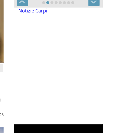
❮
❯
Notizie Carpi
l
026