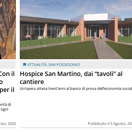
ATTUALITÀ
,
SAN POSSIDONIO
on il
Hospice San Martino, dai “tavoli” al
o
cantiere
per il
Un’opera attesa trent’anni al banco di prova dell’economia socia
ntà di
 ogni
osto, 2026
Pubblicato il 5 Agosto, 2