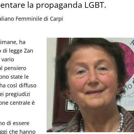
entare la propaganda LGBT.
taliano Femminile di Carpi
ttimane, ha
 di legge Zan
 vario
al pensiero
ono state le
ha così diffuso
dei pregiudizi
ione centrale è
no di essere
saggi che hanno