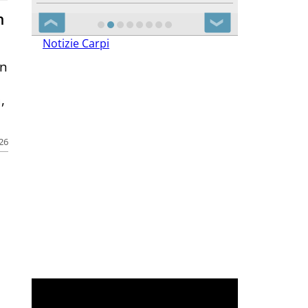
n
❮
❯
Notizie Carpi
an
,
026