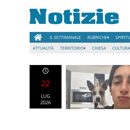
IL SETTIMANALE
RUBRICHE
SPIRIT
ATTUALITÀ
TERRITORIO
CHIESA
CULTURA
22
LUG
2026