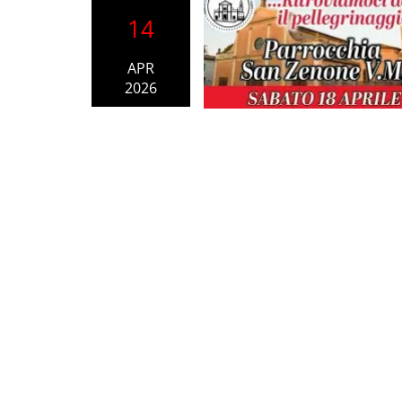
14
APR
2026