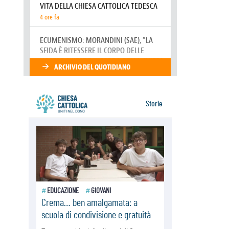
07.08.2026
Parolin conclude il viaggio in
Messico: "La pace inizia con
l'empatia per il dolore altrui"
07.08.2026
Uruguay, il presidente dei vescovi:
la visita del Papa dono per tutto il
Paese