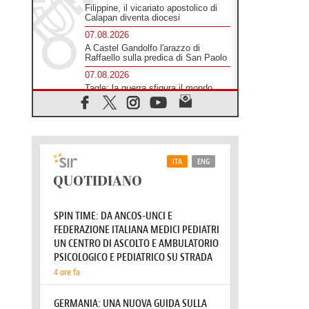
Filippine, il vicariato apostolico di
Calapan diventa diocesi
07.08.2026
A Castel Gandolfo l'arazzo di
Raffaello sulla predica di San Paolo
07.08.2026
Tagle: la guerra sfigura il mondo,
solo la rivelazione di Dio lo
trasfigura
07.08.2026
Il Papa in Francia, quattro giorni
intensi tra Chiesa, popolo e
istituzioni
07.08.2026
SIGNIS 2026, dare voce alle
religiose cattoliche nello spazio
pubblico
07.08.2026
Honduras, gli sfollati invisibili di una
crisi dimenticata
07.08.2026
Italia, Antigone: carceri al limite
della sopravvivenza per caldo e
sovraffollamento