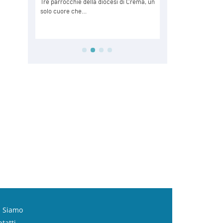
i Siamo
tatti