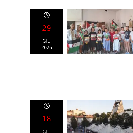
29
GIU
2026
18
GIU