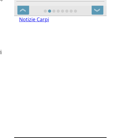
❮
❯
Notizie Carpi
i