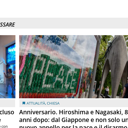
ESSARE
ATTUALITÀ
,
CHIESA
cluso
Anniversario. Hiroshima e Nagasaki, 
e
anni dopo: dal Giappone e non solo u
nuovo appello per la pace e il disarmo
e con