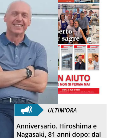
ULTIM'ORA
Morto Francesco Guccini.
L’amico teologo, “un faro