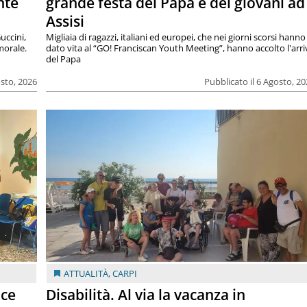
nte
grande festa del Papa e dei giovani ad
Assisi
uccini,
Migliaia di ragazzi, italiani ed europei, che nei giorni scorsi hanno
morale.
dato vita al “GO! Franciscan Youth Meeting”, hanno accolto l'arr
del Papa
osto, 2026
Pubblicato il 6 Agosto, 2
ATTUALITÀ
,
CARPI
ace
Disabilità. Al via la vacanza in