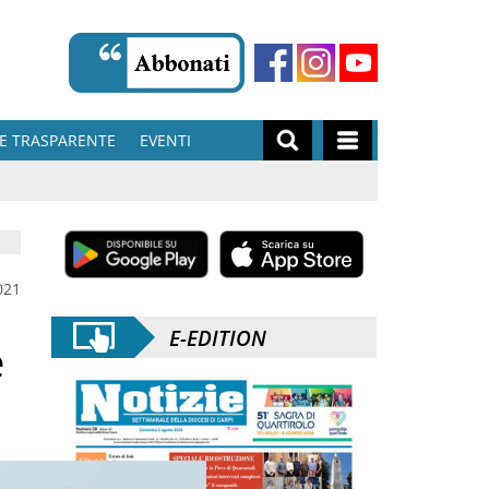
E TRASPARENTE
EVENTI
021
E-EDITION
e