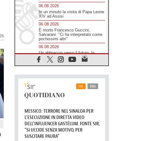
06.08.2026
In un minuto la visita di Papa Leone
XIV ad Assisi
06.08.2026
È morto Francesco Guccini,
Salvarani: "Ci ha interpretato come
026
pochissimi altri"
06.08.2026
Un abbraccio verso il futuro, la
grande festa del Papa e dei giovani
ad Assisi
06.08.2026
Il grazie dei giovani al Papa: "Oggi
ci sentiamo Chiesa"
06.08.2026
Leone XIV: la rivoluzione del
Vangelo abbatte i muri che
separano gli esseri umani
06.08.2026
Fra Marco Vianelli: alla scuola di
san Francesco per imparare il
Vangelo della pace
a
06.08.2026
Hiroshima, ad 81 anni dalla bomba