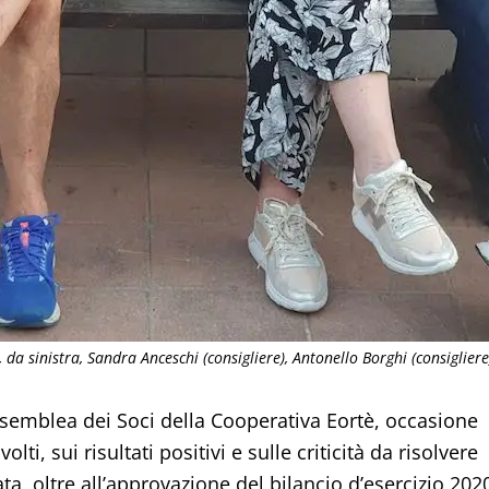
da sinistra, Sandra Anceschi (consigliere), Antonello Borghi (consigliere
ssemblea dei Soci della Cooperativa Eortè, occasione
olti, sui risultati positivi e sulle criticità da risolvere
ta, oltre all’approvazione del bilancio d’esercizio 202