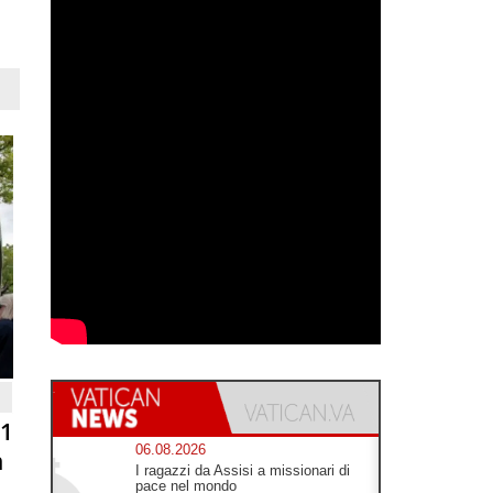
81
06.08.2026
n
I ragazzi da Assisi a missionari di
pace nel mondo