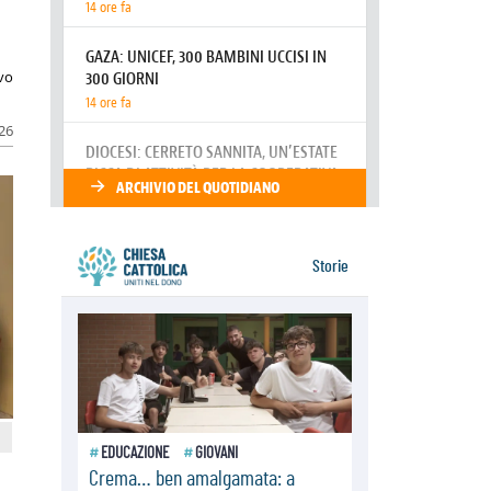
resta alto il richiamo al disarmo
mondiale
06.08.2026
Il Papa con i giovani ad Assisi:
ivo
costruire la civiltà dell'amore non
delle contrapposizioni
026
06.08.2026
Hiroshima e Nagasaki, 81 anni
dopo. Al via i "dieci giorni di
preghiera per la pace"