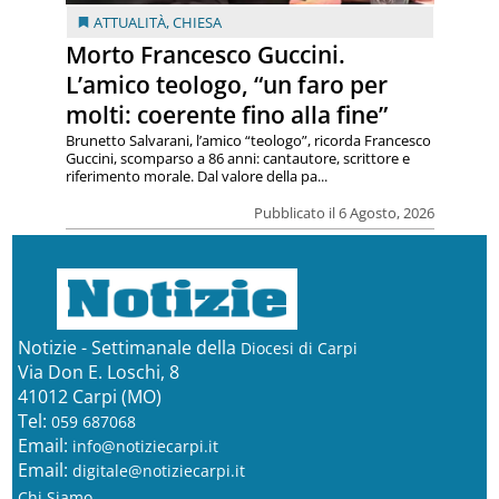
ATTUALITÀ
,
CHIESA
Morto Francesco Guccini.
L’amico teologo, “un faro per
molti: coerente fino alla fine”
Brunetto Salvarani, l’amico “teologo”, ricorda Francesco
Guccini, scomparso a 86 anni: cantautore, scrittore e
riferimento morale. Dal valore della pa...
Pubblicato il 6 Agosto, 2026
Notizie - Settimanale della
Diocesi di Carpi
Via Don E. Loschi, 8
41012 Carpi (MO)
Tel:
059 687068
Email:
info@notiziecarpi.it
Email:
digitale@notiziecarpi.it
Chi Siamo