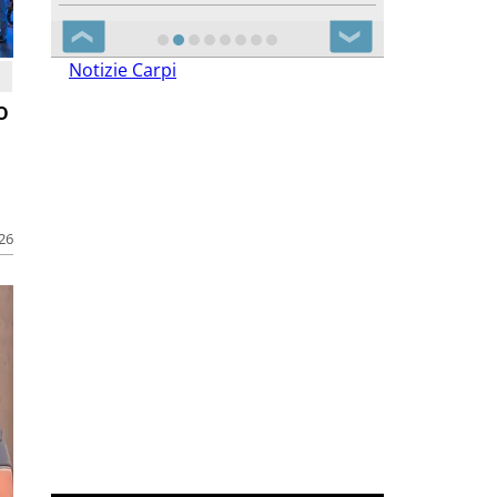
❮
❯
Notizie Carpi
o
026