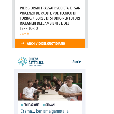
grande festa del Papa e dei giovani
ad Assisi
06.08.2026
Il grazie dei giovani al Papa: "Oggi
ci sentiamo Chiesa"
06.08.2026
Leone XIV: la rivoluzione del
Vangelo abbatte i muri che
separano gli esseri umani