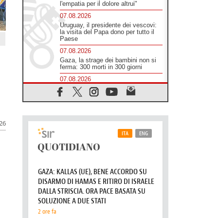
l'empatia per il dolore altrui"
07.08.2026
Uruguay, il presidente dei vescovi:
la visita del Papa dono per tutto il
Paese
07.08.2026
Gaza, la strage dei bambini non si
ferma: 300 morti in 300 giorni
07.08.2026
Medio Oriente, non c'è accordo tra
Libano e Israele
06.08.2026
Il responsabile del "Go! Franciscan
026
Youth Meeting": da Assisi uno
sguardo nuovo
06.08.2026
In un minuto la visita di Papa Leone
XIV ad Assisi
06.08.2026
È morto Francesco Guccini,
Salvarani: "Ci ha interpretato come
pochissimi altri"
06.08.2026
Un abbraccio verso il futuro, la