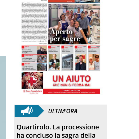
ULTIM'ORA
Anniversario. Hiroshima e
Nagasaki, 81 anni dopo: dal