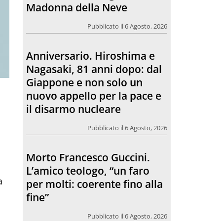
Giappone e non solo un
nuovo appello per la pace e
il disarmo nucleare
Pubblicato il 6 Agosto, 2026
Morto Francesco Guccini.
L’amico teologo, “un faro
per molti: coerente fino alla
fine”
Pubblicato il 6 Agosto, 2026
Chiesa. Un abbraccio verso il
a
futuro, la grande festa del
Papa e dei giovani ad Assisi
Pubblicato il 6 Agosto, 2026