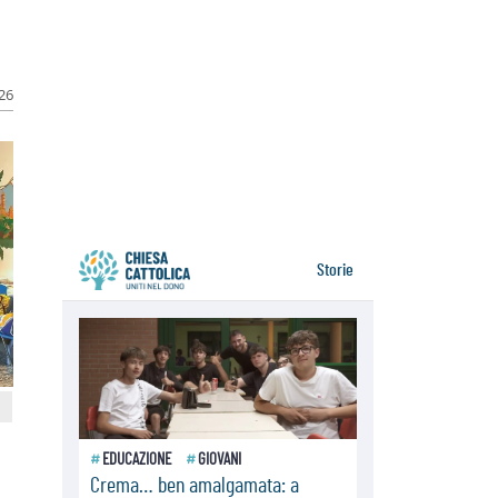
della sopravvivenza per caldo e
sovraffollamento
07.08.2026
Parolin conclude il viaggio in
Messico: "La pace inizia con
026
l'empatia per il dolore altrui"
07.08.2026
Uruguay, il presidente dei vescovi:
la visita del Papa dono per tutto il
Paese