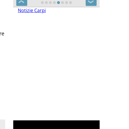
❮
❯
Notizie Carpi
re