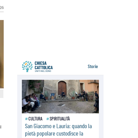
06.08.2026
026
Il Papa con i giovani ad Assisi:
costruire la civiltà dell'amore non
delle contrapposizioni
06.08.2026
Hiroshima e Nagasaki, 81 anni
dopo. Al via i "dieci giorni di
preghiera per la pace"
l