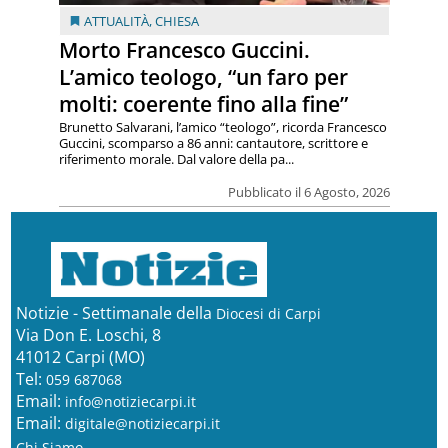
ATTUALITÀ
,
CHIESA
Morto Francesco Guccini.
L’amico teologo, “un faro per
molti: coerente fino alla fine”
Brunetto Salvarani, l’amico “teologo”, ricorda Francesco
Guccini, scomparso a 86 anni: cantautore, scrittore e
riferimento morale. Dal valore della pa...
Pubblicato il 6 Agosto, 2026
Notizie - Settimanale della
Diocesi di Carpi
Via Don E. Loschi, 8
41012 Carpi (MO)
Tel:
059 687068
Email:
info@notiziecarpi.it
Email:
digitale@notiziecarpi.it
Chi Siamo