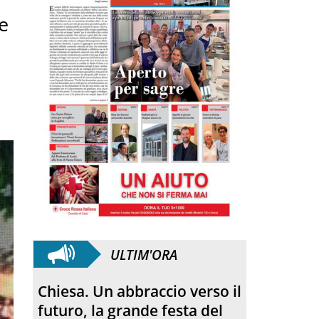
e
ULTIM'ORA
L’incontro con Pat Patfoort:
“La pace nasce dalle