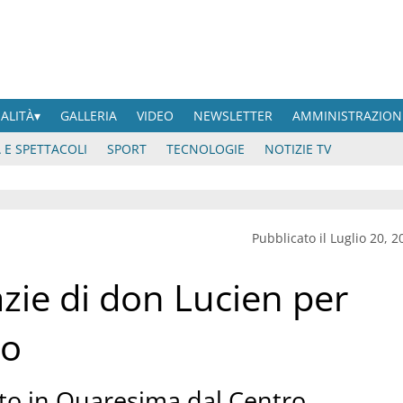
UALITÀ
GALLERIA
VIDEO
NEWSLETTER
AMMINISTRAZION
 E SPETTACOLI
SPORT
TECNOLOGIE
NOTIZIE TV
Pubblicato il Luglio 20, 2
azie di don Lucien per
to
uto in Quaresima dal Centro