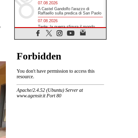
07.08.2026
Filippine, il vicariato apostolico di
Calapan diventa diocesi
l
07.08.2026
o
A Castel Gandolfo l'arazzo di
Raffaello sulla predica di San Paolo
07.08.2026
Tagle: la guerra sfigura il mondo,
solo la rivelazione di Dio lo
trasfigura
07.08.2026
Il Papa in Francia, quattro giorni
intensi tra Chiesa, popolo e
istituzioni
07.08.2026
SIGNIS 2026, dare voce alle
religiose cattoliche nello spazio
pubblico
07.08.2026
Honduras, gli sfollati invisibili di una
crisi dimenticata
07.08.2026
Italia, Antigone: carceri al limite
della sopravvivenza per caldo e
sovraffollamento