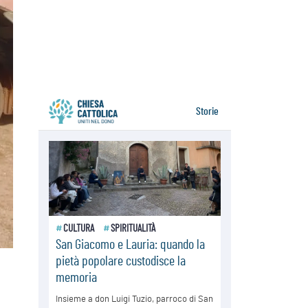
07.08.2026
Parolin conclude il viaggio in
Messico: "La pace inizia con
l'empatia per il dolore altrui"
07.08.2026
Uruguay, il presidente dei vescovi:
la visita del Papa dono per tutto il
Paese