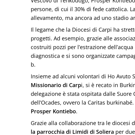
Vescovo di Tenkodogo, Prosper Kontiebo 
persone, di cui il 30% di fede cattolica. L
allevamento, ma ancora ad uno stadio ar
Il legame che la Diocesi di Carpi ha stret
progetti. Ad esempio, grazie alle associa
costruiti pozzi per l’estrazione dell’acqua 
diagnostica e si sono organizzate campagn
b.
Insieme ad alcuni volontari di Ho Avuto 
Missionario di Carp
i, si è recato in Burk
delegazione è stata ospitata dalle Suore 
dell’Ocades, ovvero la Caritas burkinabé
Prosper Kontiebo
.
Grazie alla collaborazione tra le diocesi
la parrocchia di Limidi di Soliera
per due 