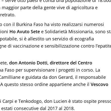
– serve otto paesi e conta una popolazione di 18.000
a maggior parte della gente vive di agricoltura e
retrato.
to con il Burkina Faso ha visto realizzarsi numerosi
zioni
Ho Avuto Sete
e Solidarietà Missionaria, sono st
potabile, si è allestito un servizio di ecografia
e di vaccinazione e sensibilizzazione contro l’epatit
Sete,
don Antonio Dotti, direttore del Centro
ina Faso per supervisionare i progetti in corso. La
Camilliane e guidata da don Gerard, il responsabile
. A questo stesso ordine appartiene anche il
Vescovo
 di Carpi e Tenkodogo, don Lucien è stato ospite press
estati consecutive dal 2017 al 2018.