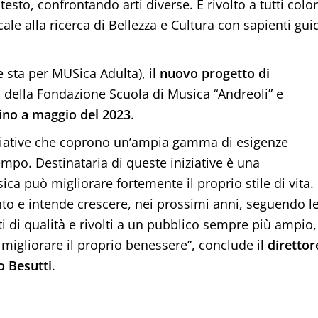
l testo, confrontando arti diverse. È rivolto a tutti colo
le alla ricerca di Bellezza e Cultura con sapienti gui
 sta per MUSica Adulta), il
nuovo progetto di
à
della Fondazione Scuola di Musica “Andreoli” e
fino a maggio del 2023
.
ziative che coprono un’ampia gamma di esigenze
mpo. Destinataria di queste iniziative è una
a può migliorare fortemente il proprio stile di vita.
to e intende crescere, nei prossimi anni, seguendo l
i di qualità e rivolti a un pubblico sempre più ampio,
migliorare il proprio benessere”, conclude il
direttor
o Besutti
.