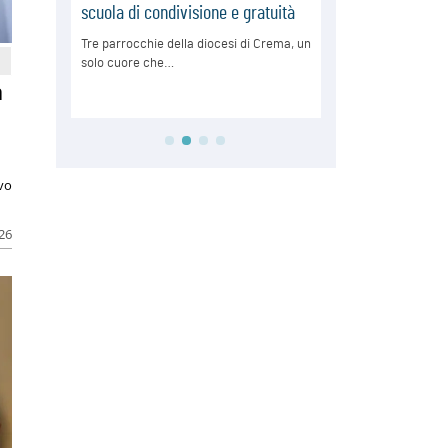
a
ivo
026