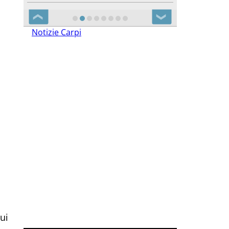
❮
❯
Notizie Carpi
ui