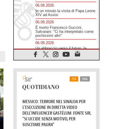
06.08.2026
In un minuto la visita di Papa Leone
XIV ad Assisi
06.08.2026
È morto Francesco Guccini,
Salvarani: "Ci ha interpretato come
pochissimi altri"
06.08.2026
Un abbraccio verso il futuro, la
grande festa del Papa e dei giovani
ad Assisi
06.08.2026
Il grazie dei giovani al Papa: "Oggi
ci sentiamo Chiesa"
06.08.2026
Leone XIV: la rivoluzione del
Vangelo abbatte i muri che
separano gli esseri umani
06.08.2026
Fra Marco Vianelli: alla scuola di
san Francesco per imparare il
Vangelo della pace
06.08.2026
Hiroshima, ad 81 anni dalla bomba