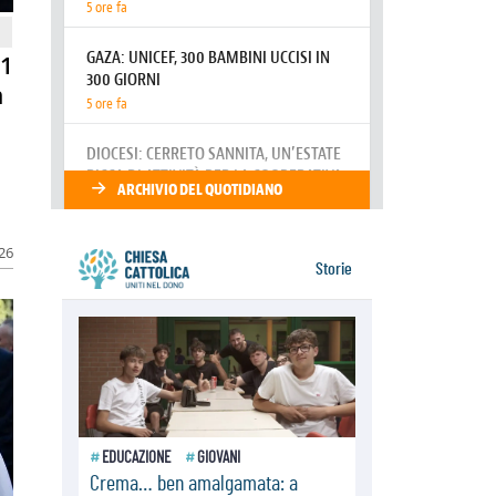
resta alto il richiamo al disarmo
mondiale
06.08.2026
81
Il Papa con i giovani ad Assisi:
n
costruire la civiltà dell'amore non
delle contrapposizioni
06.08.2026
Hiroshima e Nagasaki, 81 anni
dopo. Al via i "dieci giorni di
preghiera per la pace"
026