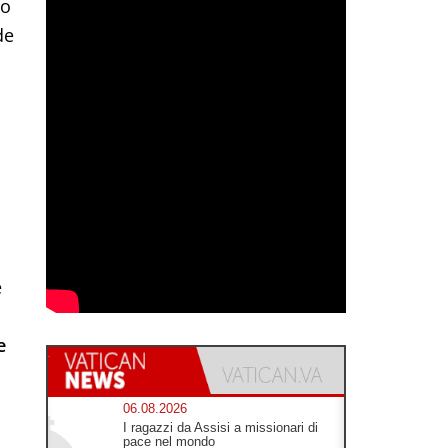
ro
de
e
e
06.08.2026
I ragazzi da Assisi a missionari di
pace nel mondo