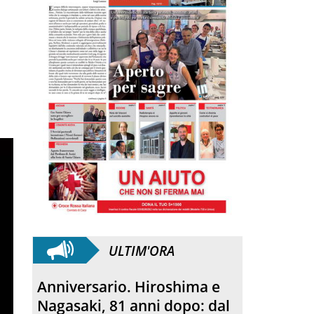
ULTIM'ORA
Morto Francesco Guccini.
L’amico teologo, “un faro