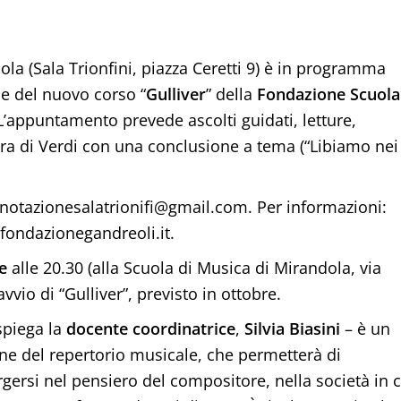
ola (Sala Trionfini, piazza Ceretti 9) è in programma
one del nuovo corso “
Gulliver
” della
Fondazione Scuola
 L’appuntamento prevede ascolti guidati, letture,
opera di Verdi con una conclusione a tema (“Libiamo nei
enotazionesalatrionifi@gmail.com. Per informazioni:
@fondazionegandreoli.it.
e
alle 20.30 (alla Scuola di Musica di Mirandola, via
vvio di “Gulliver”, previsto in ottobre.
 spiega la
docente coordinatrice
,
Silvia Biasini
– è un
ine del repertorio musicale, che permetterà di
ersi nel pensiero del compositore, nella società in c