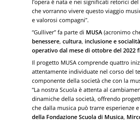
l’opera è nata e nei significati retorici de
che vorranno vivere questo viaggio musica
e valorosi compagni”.
“Gulliver” fa parte di
MUSA
(acronimo che
benessere
,
cultura
,
inclusione e socialit
operativo dal mese di ottobre del 2022 
Il progetto MUSA comprende quattro ini
attentamente individuate nel corso del te
componente della società che con la music
“La nostra Scuola è attenta al cambiamen
dinamiche della società, offrendo progett
che dalla musica può trarre esperienze e 
della Fondazione Scuola di Musica
,
Mirc