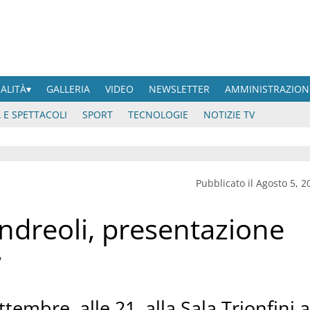
UALITÀ
GALLERIA
VIDEO
NEWSLETTER
AMMINISTRAZION
 E SPETTACOLI
SPORT
TECNOLOGIE
NOTIZIE TV
Pubblicato il Agosto 5, 2
ndreoli, presentazione
”
tembre, alle 21, alla Sala Trionfini a