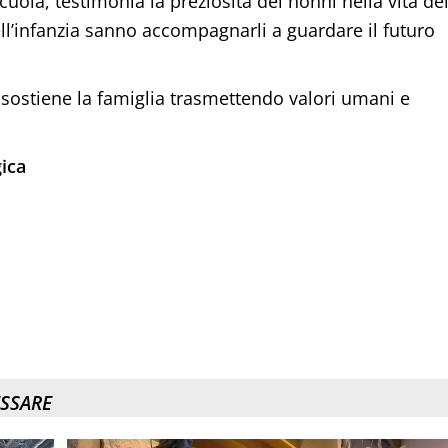
ola, testimonia la preziosità dei nonni nella vita de
ll’infanzia sanno accompagnarli a guardare il futuro
 sostiene la famiglia trasmettendo valori umani e
ica
ESSARE