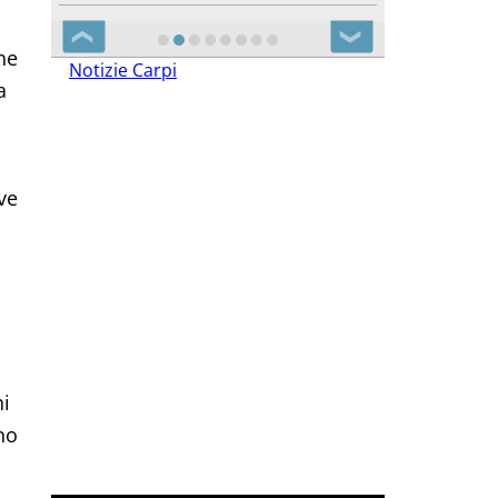
❮
❯
he
Notizie Carpi
a
ve
hi
no