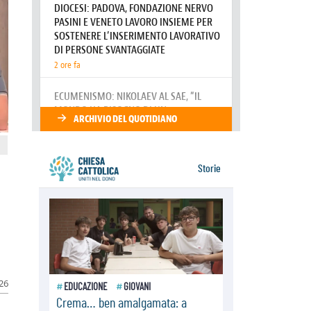
della sopravvivenza per caldo e
sovraffollamento
07.08.2026
Parolin conclude il viaggio in
Messico: "La pace inizia con
l'empatia per il dolore altrui"
07.08.2026
Uruguay, il presidente dei vescovi:
la visita del Papa dono per tutto il
Paese
026