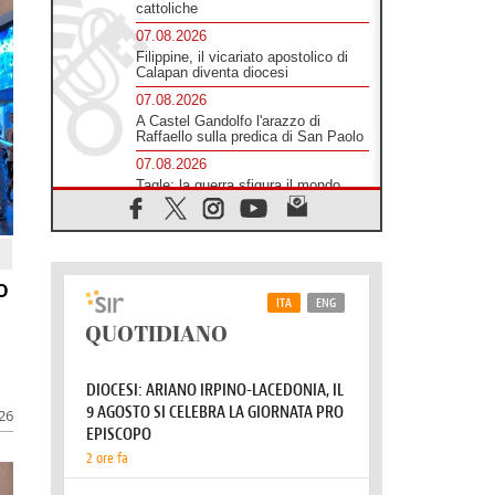
cattoliche
07.08.2026
Filippine, il vicariato apostolico di
Calapan diventa diocesi
07.08.2026
A Castel Gandolfo l'arazzo di
Raffaello sulla predica di San Paolo
07.08.2026
Tagle: la guerra sfigura il mondo,
solo la rivelazione di Dio lo
trasfigura
07.08.2026
Il Papa in Francia, quattro giorni
intensi tra Chiesa, popolo e
o
istituzioni
07.08.2026
SIGNIS 2026, dare voce alle
religiose cattoliche nello spazio
pubblico
07.08.2026
026
Honduras, gli sfollati invisibili di una
crisi dimenticata
07.08.2026
Italia, Antigone: carceri al limite