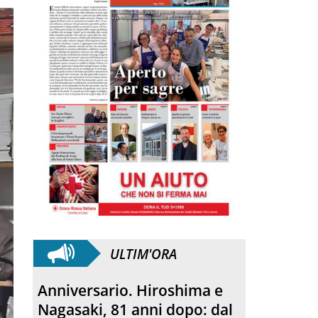
ULTIM'ORA
Morto Francesco Guccini.
L’amico teologo, “un faro