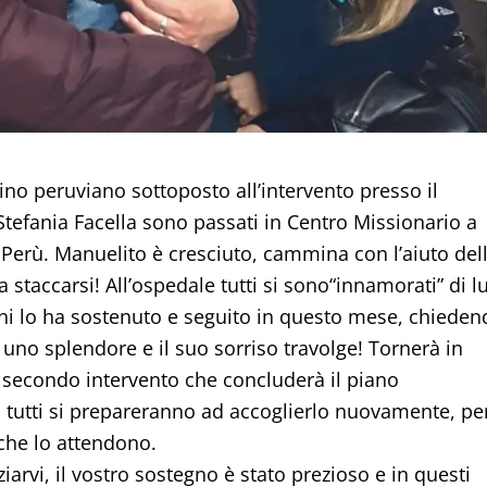
no peruviano sottoposto all’intervento presso il
Stefania Facella sono passati in Centro Missionario a
in Perù. Manuelito è cresciuto, cammina con l’aiuto del
taccarsi! All’ospedale tutti si sono“innamorati” di lu
 chi lo ha sostenuto e seguito in questo mese, chiede
 uno splendore e il suo sorriso travolge! Tornerà in
l secondo intervento che concluderà il piano
o, tutti si prepareranno ad accoglierlo nuovamente, pe
 che lo attendono.
aziarvi, il vostro sostegno è stato prezioso e in questi