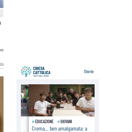
resta alto il richiamo al disarmo
mondiale
06.08.2026
Il Papa con i giovani ad Assisi:
a
costruire la civiltà dell'amore non
delle contrapposizioni
06.08.2026
Hiroshima e Nagasaki, 81 anni
dopo. Al via i "dieci giorni di
preghiera per la pace"
ivo
026