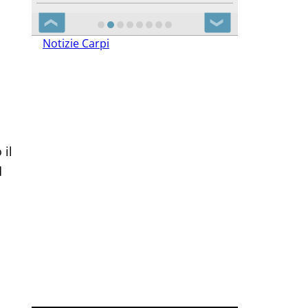
❮
❯
Notizie Carpi
 il
d