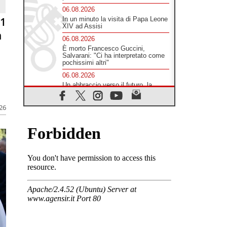
06.08.2026
81
In un minuto la visita di Papa Leone
XIV ad Assisi
n
06.08.2026
È morto Francesco Guccini,
Salvarani: "Ci ha interpretato come
pochissimi altri"
06.08.2026
Un abbraccio verso il futuro, la
grande festa del Papa e dei giovani
ad Assisi
026
06.08.2026
Il grazie dei giovani al Papa: "Oggi
ci sentiamo Chiesa"
06.08.2026
Leone XIV: la rivoluzione del
Vangelo abbatte i muri che
separano gli esseri umani
06.08.2026
Fra Marco Vianelli: alla scuola di
san Francesco per imparare il
Vangelo della pace
06.08.2026
Hiroshima, ad 81 anni dalla bomba