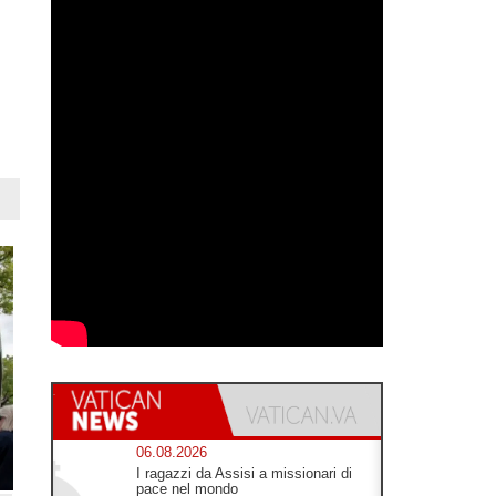
06.08.2026
I ragazzi da Assisi a missionari di
pace nel mondo