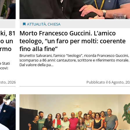
ATTUALITÀ
,
CHIESA
ki, 81
Morto Francesco Guccini. L’amico
lo un
teologo, “un faro per molti: coerente
armo
fino alla fine”
Brunetto Salvarani, l’amico “teologo”, ricorda Francesco Guccini,
scomparso a 86 anni: cantautore, scrittore e riferimento morale.
e Stati
Dal valore della pa...
covi:
osto, 2026
Pubblicato il 6 Agosto, 2