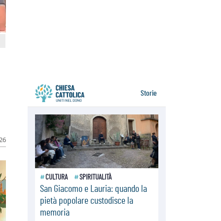
07.08.2026
Parolin conclude il viaggio in
Messico: "La pace inizia con
l'empatia per il dolore altrui"
07.08.2026
Uruguay, il presidente dei vescovi:
la visita del Papa dono per tutto il
Paese
026