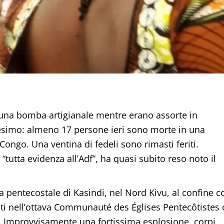
i una bomba artigianale mentre erano assorte in
esimo: almeno 17 persone ieri sono morte in una
ongo. Una ventina di fedeli sono rimasti feriti.
 “tutta evidenza all’Adf”, ha quasi subito reso noto il
a pentecostale di Kasindi, nel Nord Kivu, al confine c
niti nell’ottava Communauté des Églises Pentecôtistes
o. Improvvisamente una fortissima esplosione, corpi