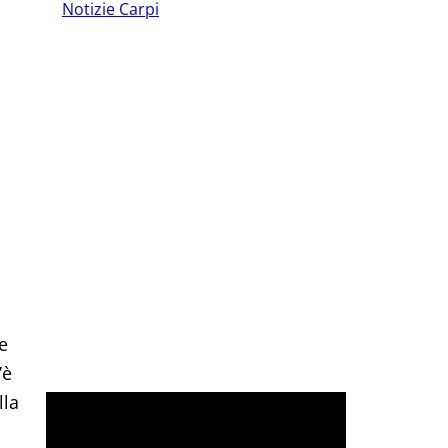
❮
❯
Notizie Carpi
i
o
e
’è
lla