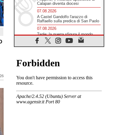
07.08.2026
Filippine, il vicariato apostolico di
Calapan diventa diocesi
07.08.2026
A Castel Gandolfo l'arazzo di
Raffaello sulla predica di San Paolo
07.08.2026
o
Tagle: la guerra sfigura il mondo,
solo la rivelazione di Dio lo
trasfigura
07.08.2026
Il Papa in Francia, quattro giorni
intensi tra Chiesa, popolo e
istituzioni
026
07.08.2026
SIGNIS 2026, dare voce alle
religiose cattoliche nello spazio
pubblico
07.08.2026
Honduras, gli sfollati invisibili di una
crisi dimenticata
07.08.2026
Italia, Antigone: carceri al limite
della sopravvivenza per caldo e
sovraffollamento