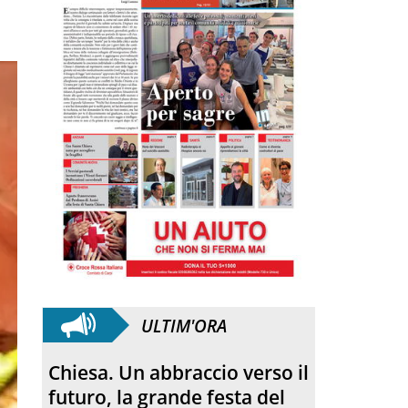
ULTIM'ORA
L’incontro con Pat Patfoort:
“La pace nasce dalle