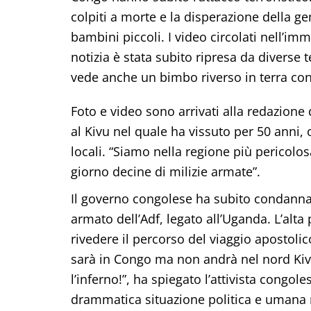
colpiti a morte e la disperazione della g
bambini piccoli. I video circolati nell’i
notizia è stata subito ripresa da diverse t
vede anche un bimbo riverso in terra con gl
Foto e video sono arrivati alla redazione
al Kivu nel quale ha vissuto per 50 anni, 
locali. “Siamo nella regione più pericol
giorno decine di milizie armate”.
Il governo congolese ha subito condannat
armato dell’Adf, legato all’Uganda. L’alta 
rivedere il percorso del viaggio apostolic
sarà in Congo ma non andrà nel nord Kivu.
l’inferno!”, ha spiegato l’attivista congo
drammatica situazione politica e umana n