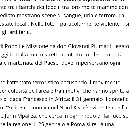
ente tra i banchi dei fedeli: tra loro molte mamme con
mmediato mostrano scene di sangue, urla e terrore. La
estate locali. Nelle foto – particolarmente violente – s
i arti feriti.
 di Popoli e Missione da don Giovanni Piumatti, legat
oggi in Italia ma in stretto contatto con le comunità
osa e martoriata del Paese, dove imperversano ogni
o l’attentato terroristico accusando il movimento
pericolosità dell’area è tra i motivi che hanno spinto a
o di papa Francesco in Africa: il 31 gennaio il pontefic
 “Se il Papa non va nel Nord Kivu è evidente che lì c
lese John Mpaliza, che cerca in ogni modo di far luce su
ella regione. Il 25 gennaio a Roma si terrà una