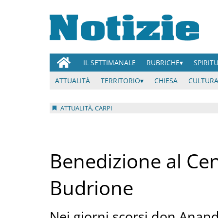
IL SETTIMANALE
RUBRICHE
SPIRIT
ATTUALITÀ
TERRITORIO
CHIESA
CULTURA
ATTUALITÀ, CARPI
Benedizione al Cent
Budrione
Nei giorni scorsi don Anand