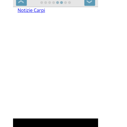
❮
❯
Notizie Carpi