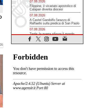
07.08.2026
Filippine, il vicariato apostolico di
Calapan diventa diocesi
o
07.08.2026
A Castel Gandolfo l'arazzo di
Raffaello sulla predica di San Paolo
07.08.2026
Tagle: la guerra sfigura il mondo,
solo la rivelazione di Dio lo
trasfigura
026
07.08.2026
Il Papa in Francia, quattro giorni
intensi tra Chiesa, popolo e
istituzioni
07.08.2026
SIGNIS 2026, dare voce alle
religiose cattoliche nello spazio
pubblico
07.08.2026
Honduras, gli sfollati invisibili di una
crisi dimenticata
07.08.2026
Italia, Antigone: carceri al limite
della sopravvivenza per caldo e
sovraffollamento