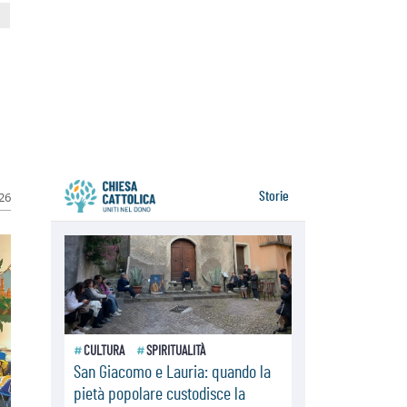
07.08.2026
Parolin conclude il viaggio in
Messico: "La pace inizia con
l'empatia per il dolore altrui"
07.08.2026
Uruguay, il presidente dei vescovi:
la visita del Papa dono per tutto il
Paese
026