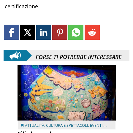
certificazione.
FORSE TI POTREBBE INTERESSARE
ATTUALITÀ
,
CULTURA E SPETTACOLI
,
EVENTI
, ...