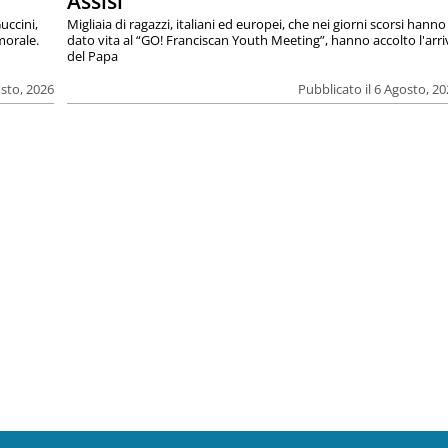
Assisi
uccini,
Migliaia di ragazzi, italiani ed europei, che nei giorni scorsi hanno
morale.
dato vita al “GO! Franciscan Youth Meeting”, hanno accolto l'arr
del Papa
osto, 2026
Pubblicato il 6 Agosto, 2