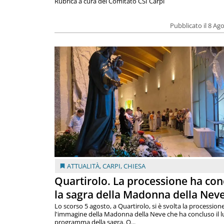
Rubrica a cura del Comitato CSI Carpi
Pubblicato il 8 Ag
ATTUALITÀ
,
CARPI
,
CHIESA
Quartirolo. La processione ha con
la sagra della Madonna della Nev
Lo scorso 5 agosto, a Quartirolo, si è svolta la procession
l'immagine della Madonna della Neve che ha concluso il 
programma della sagra. Q...