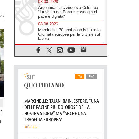
identifica coi senzatetto
08.08.2026
026
Argentina, l'arcivescovo Colombo:
"La visita del Papa messaggio di
pace e dignità"
08.08.2026
Marcinelle, 70 anni dopo istituita la
Giornata europea per le vittime sul
lavoro
08.08.2026
Arabia Saudita, Turchia e Pakistan
stringono una nuova alleanza
militare in Medio Oriente
08.08.2026
Il Papa in Perù, il cardinale Castillo:
spinta all'unità in mezzo alle sfide
del Paese
07.08.2026
Rilanciare l'empatia, il progetto
Triennale d'Arte delle Università
81
cattoliche
n
07.08.2026
Filippine, il vicariato apostolico di
Calapan diventa diocesi