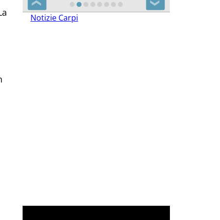
La
❮
❯
Notizie Carpi
n