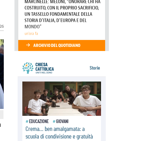
07.08.2026
A Castel Gandolfo l'arazzo di
Raffaello sulla predica di San Paolo
07.08.2026
Tagle: la guerra sfigura il mondo,
026
solo la rivelazione di Dio lo
trasfigura
07.08.2026
Il Papa in Francia, quattro giorni
intensi tra Chiesa, popolo e
istituzioni
a