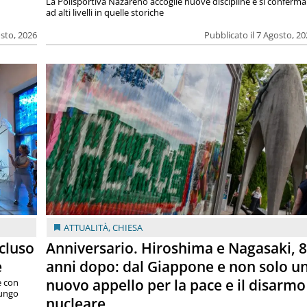
La Polisportiva Nazareno accoglie nuove discipline e si conferma
ad alti livelli in quelle storiche
osto, 2026
Pubblicato il 7 Agosto, 2
ATTUALITÀ
,
CHIESA
cluso
Anniversario. Hiroshima e Nagasaki, 
e
anni dopo: dal Giappone e non solo u
nuovo appello per la pace e il disarmo
e con
lungo
nucleare