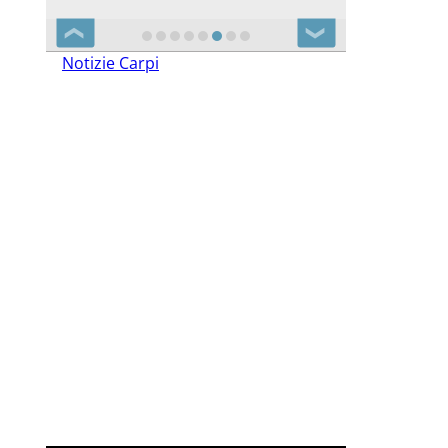
❮
❯
Notizie Carpi