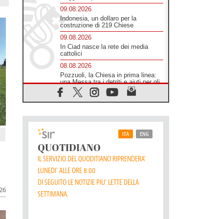
09.08.2026
Indonesia, un dollaro per la
costruzione di 219 Chiese
09.08.2026
In Ciad nasce la rete dei media
cattolici
08.08.2026
Pozzuoli, la Chiesa in prima linea:
una Messa tra i detriti e aiuti per gli
sfollati
08.08.2026
Leone XIV il 7 settembre al
Santuario della Madre del Buon
Consiglio di Genazzano
08.08.2026
Il Papa: in Sant'Agata
contempliamo la vittoria dell'amore
sulla morte
08.08.2026
Hebdomada Papae: il Gr in latino
dell'8 agosto
026
08.08.2026
Spin Time, Reina: Cristo non abita
nei palazzi del potere ma si