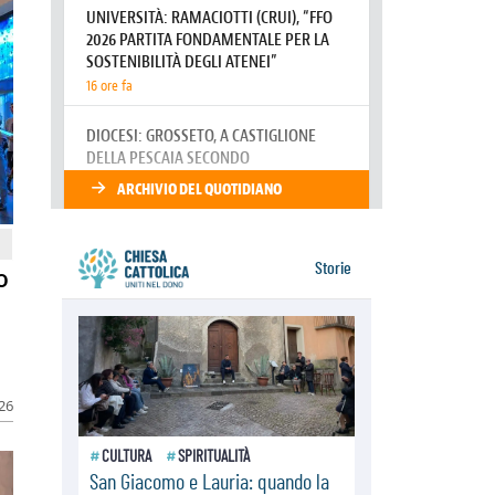
identifica coi senzatetto
08.08.2026
SIGNIS 2026, la comunicazione al
servizio del Vangelo
08.08.2026
Argentina, l'arcivescovo Colombo:
"La visita del Papa messaggio di
pace e dignità"
o
026