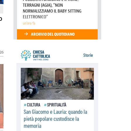
07.08.2026
Uruguay, il presidente dei vescovi:
la visita del Papa dono per tutto il
o
Paese
07.08.2026
Gaza, la strage dei bambini non si
ferma: 300 morti in 300 giorni
026