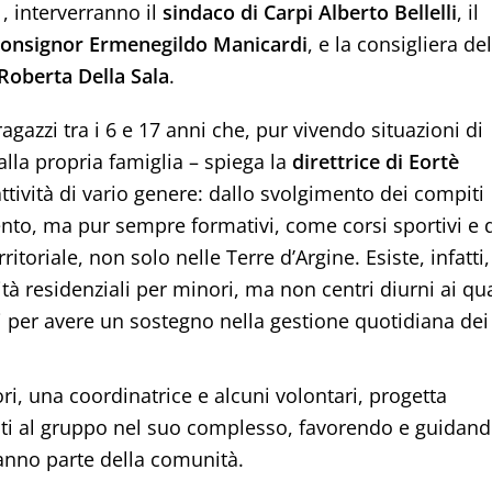
1
, interverranno il
sindaco di Carpi Alberto Bellelli
, il
onsignor Ermenegildo Manicardi
, e la consigliera del
Roberta Della Sala
.
agazzi tra i 6 e 17 anni che, pur vivendo situazioni di
lla propria famiglia – spiega la
direttrice di Eortè
attività di vario genere: dallo svolgimento dei compiti
ento, ma pur sempre formativi, come corsi sportivi e 
ritoriale, non solo nelle Terre d’Argine. Esiste, infatti,
tà residenziali per minori, ma non centri diurni ai qua
rsi per avere un sostegno nella gestione quotidiana dei
ri, una coordinatrice e alcuni volontari, progetta
ati al gruppo nel suo complesso, favorendo e guidan
aranno parte della comunità.