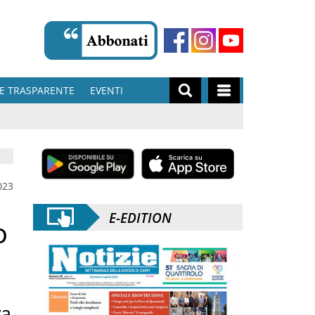
E TRASPARENTE
EVENTI
023
E-EDITION
o
va