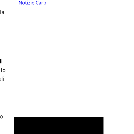
❮
❯
Notizie Carpi
la
di
 lo
li
do