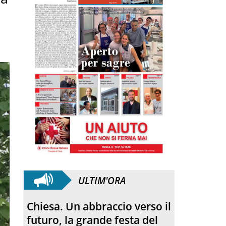
ULTIM'ORA
L’incontro con Pat Patfoort:
“La pace nasce dalle