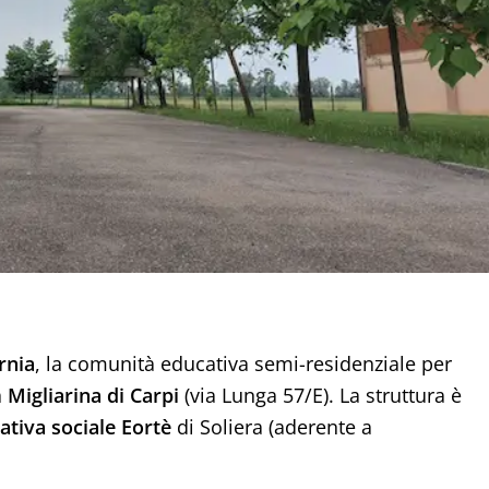
rnia
, la comunità educativa semi-residenziale per
a
Migliarina di Carpi
(via Lunga 57/E). La struttura è
ativa sociale Eortè
di Soliera (aderente a