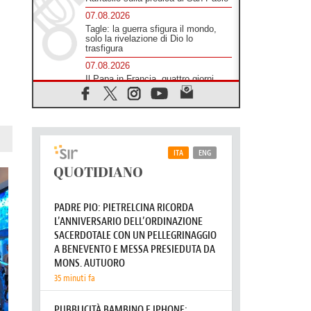
A Castel Gandolfo l'arazzo di
Raffaello sulla predica di San Paolo
07.08.2026
Tagle: la guerra sfigura il mondo,
solo la rivelazione di Dio lo
trasfigura
07.08.2026
Il Papa in Francia, quattro giorni
intensi tra Chiesa, popolo e
istituzioni
07.08.2026
SIGNIS 2026, dare voce alle
religiose cattoliche nello spazio
pubblico
07.08.2026
Honduras, gli sfollati invisibili di una
crisi dimenticata
07.08.2026
Italia, Antigone: carceri al limite
della sopravvivenza per caldo e
sovraffollamento
07.08.2026
Parolin conclude il viaggio in
Messico: "La pace inizia con
l'empatia per il dolore altrui"