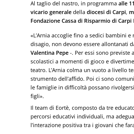
Al taglio del nastro, in programma
alle 1
vicario generale
della
diocesi di Carpi
,
m
Fondazione Cassa di Risparmio di Carpi
«L’Arnia accoglie fino a sedici bambini e r
disagio, non devono essere allontanati da
Valentina Pepe
-. Per essi sono previste 
scolastici a momenti di gioco e divertim
teatro. L’Arnia colma un vuoto a livello ter
strumento dell’affido. Poi ci sono comuni
le famiglie in difficoltà possano rivolge
figli».
Il team di Eortè, composto da tre educato
percorsi educativi individuali, ma adegu
l’interazione positiva tra i giovani che f