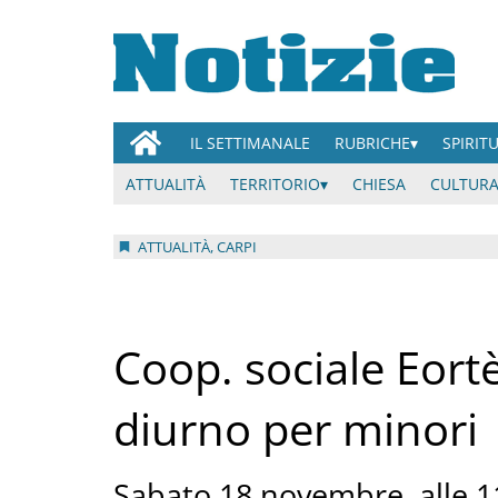
IL SETTIMANALE
RUBRICHE
SPIRIT
ATTUALITÀ
TERRITORIO
CHIESA
CULTURA
ATTUALITÀ, CARPI
Coop. sociale Eort
diurno per minori
Sabato 18 novembre, alle 11