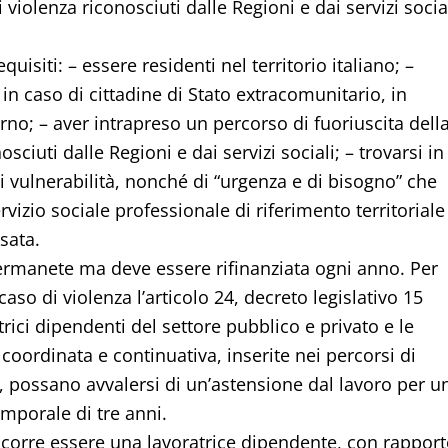
i violenza riconosciuti dalle Regioni e dai servizi socia
uisiti: – essere residenti nel territorio italiano; –
 in caso di cittadine di Stato extracomunitario, in
no; – aver intrapreso un percorso di fuoriuscita dell
sciuti dalle Regioni e dai servizi sociali; – trovarsi in
i vulnerabilità, nonché di “urgenza e di bisogno” che
rvizio sociale professionale di riferimento territoriale
sata.
rmanete ma deve essere rifinanziata ogni anno. Per
aso di violenza l’articolo 24, decreto legislativo 15
rici dipendenti del settore pubblico e privato e le
 coordinata e continuativa, inserite nei percorsi di
e, possano avvalersi di un’astensione dal lavoro per u
mporale di tre anni.
occorre essere una lavoratrice dipendente, con rappor