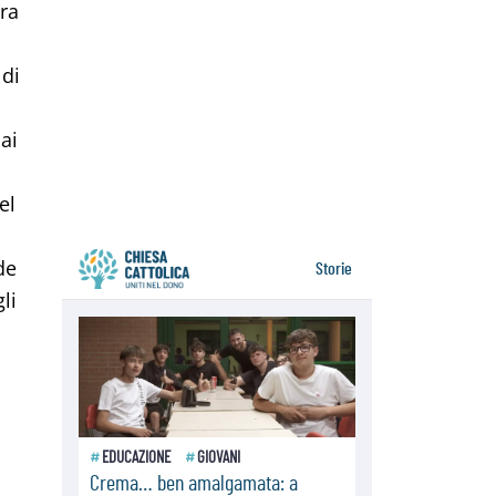
era
della sopravvivenza per caldo e
sovraffollamento
07.08.2026
 di
Parolin conclude il viaggio in
Messico: "La pace inizia con
l'empatia per il dolore altrui"
07.08.2026
ai
Uruguay, il presidente dei vescovi:
la visita del Papa dono per tutto il
Paese
el
de
li