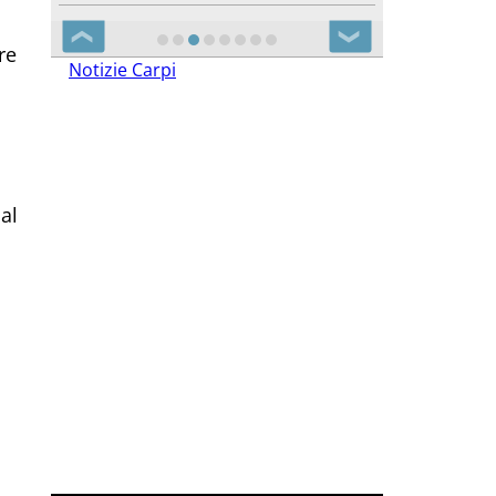
❮
❯
re
Notizie Carpi
al