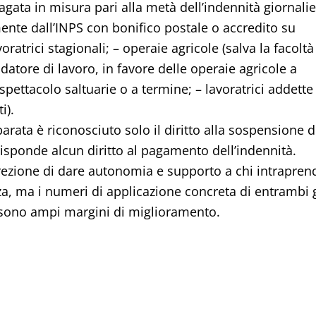
pagata in misura pari alla metà dell’indennità giornali
mente dall’INPS con bonifico postale o accredito su
ratrici stagionali; – operaie agricole (salva la facoltà
 datore di lavoro, in favore delle operaie agricole a
spettacolo saltuarie o a termine; – lavoratrici addette 
i).
eparata è riconosciuto solo il diritto alla sospensione d
isponde alcun diritto al pagamento dell’indennità.
direzione di dare autonomia e supporto a chi intrapren
nza, ma i numeri di applicazione concreta di entrambi g
i sono ampi margini di miglioramento.