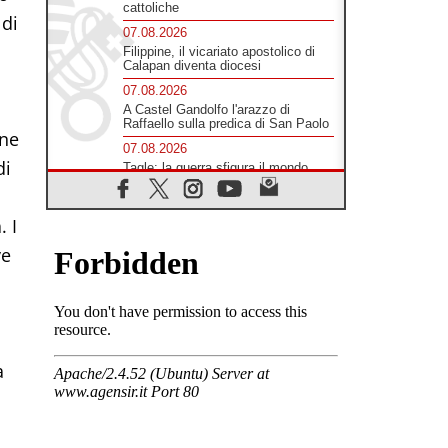
cattoliche
 di
07.08.2026
Filippine, il vicariato apostolico di
Calapan diventa diocesi
07.08.2026
A Castel Gandolfo l'arazzo di
Raffaello sulla predica di San Paolo
one
07.08.2026
di
Tagle: la guerra sfigura il mondo,
solo la rivelazione di Dio lo
trasfigura
07.08.2026
. I
Il Papa in Francia, quattro giorni
ve
intensi tra Chiesa, popolo e
istituzioni
07.08.2026
SIGNIS 2026, dare voce alle
religiose cattoliche nello spazio
pubblico
07.08.2026
a
Honduras, gli sfollati invisibili di una
crisi dimenticata
07.08.2026
Italia, Antigone: carceri al limite