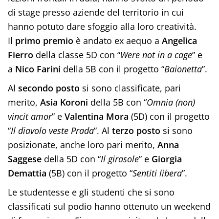
di stage presso aziende del territorio in cui
hanno potuto dare sfoggio alla loro creatività.
Il
primo premio
è andato ex aequo a
Angelica
Fierro
della classe 5D con “
Were not in a cage
” e
a
Nico Farini
della 5B con il progetto “
Baionetta
”.
Al
secondo posto
si sono classificate, pari
merito,
Asia Koroni
della 5B con “
Omnia (non)
vincit amor
” e
Valentina Mora
(5D) con il progetto
“
Il diavolo veste Prada
”. Al
terzo posto
si sono
posizionate, anche loro pari merito,
Anna
Saggese
della
5D con “
Il girasole
” e
Giorgia
Demattia
(5B) con il progetto “
Sentiti libera
”.
Le studentesse e gli studenti che si sono
classificati sul podio hanno ottenuto un weekend