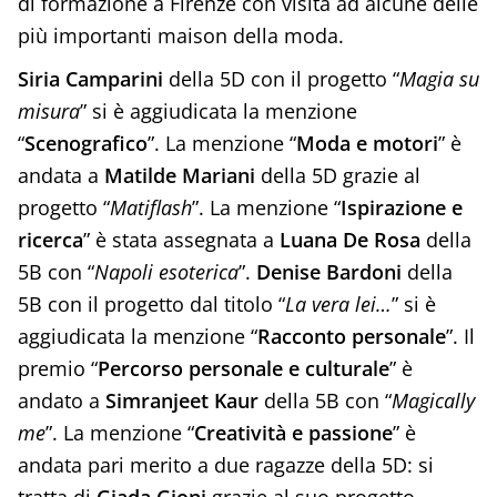
di formazione a Firenze con visita ad alcune delle
più importanti maison della moda.
Siria Camparini
della 5D con il progetto “
Magia su
misura
” si è aggiudicata la menzione
“
Scenografico
”. La menzione “
Moda e motori
” è
andata a
Matilde Mariani
della 5D grazie al
progetto “
Matiflash
”. La menzione “
Ispirazione e
ricerca
” è stata assegnata a
Luana De Rosa
della
5B con “
Napoli esoterica
”.
Denise Bardoni
della
5B con il progetto dal titolo “
La vera lei…
” si è
aggiudicata la menzione “
Racconto personale
”. Il
premio “
Percorso personale e culturale
” è
andato a
Simranjeet Kaur
della 5B con “
Magically
me
”. La menzione “
Creatività e passione
” è
andata pari merito a due ragazze della 5D: si