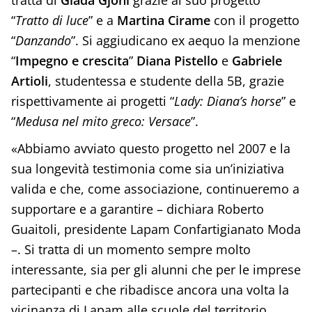
tratta di
Giada Gjoni
grazie al suo progetto
“
Tratto di luce
” e a
Martina Cirame
con il progetto
“
Danzando
”. Si aggiudicano ex aequo la menzione
“
Impegno e crescita
”
Diana Pistello
e
Gabriele
Artioli
, studentessa e studente della 5B, grazie
rispettivamente ai progetti “
Lady: Diana’s horse
” e
“
Medusa nel mito greco: Versace
”.
«Abbiamo avviato questo progetto nel 2007 e la
sua longevità testimonia come sia un’iniziativa
valida e che, come associazione, continueremo a
supportare e a garantire – dichiara Roberto
Guaitoli, presidente Lapam Confartigianato Moda
–. Si tratta di un momento sempre molto
interessante, sia per gli alunni che per le imprese
partecipanti e che ribadisce ancora una volta la
vicinanza di Lapam alle scuole del territorio.