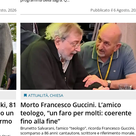
programma della sagra. Q...
osto, 2026
Pubblicato il 6 Agosto, 2
ATTUALITÀ
,
CHIESA
ki, 81
Morto Francesco Guccini. L’amico
lo un
teologo, “un faro per molti: coerente
armo
fino alla fine”
Brunetto Salvarani, l’amico “teologo”, ricorda Francesco Guccini,
scomparso a 86 anni: cantautore, scrittore e riferimento morale.