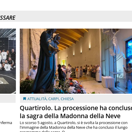
ESSARE
ATTUALITÀ
,
CARPI
,
CHIESA
Quartirolo. La processione ha conclus
la sagra della Madonna della Neve
onferma
Lo scorso 5 agosto, a Quartirolo, si è svolta la processione con
l'immagine della Madonna della Neve che ha concluso il lungo