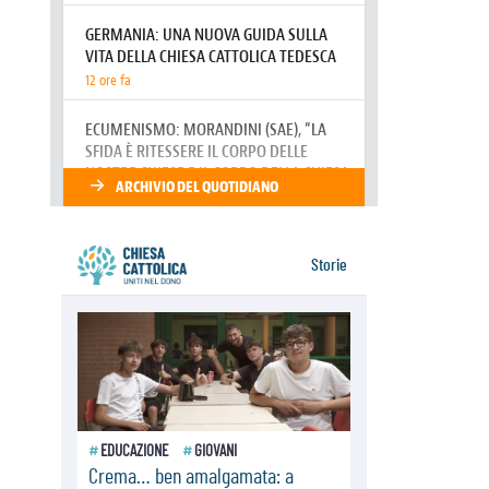
della sopravvivenza per caldo e
sovraffollamento
07.08.2026
Parolin conclude il viaggio in
Messico: "La pace inizia con
l'empatia per il dolore altrui"
07.08.2026
Uruguay, il presidente dei vescovi:
la visita del Papa dono per tutto il
Paese