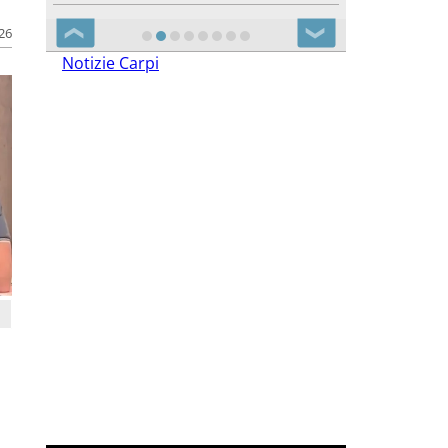
026
❮
❯
Notizie Carpi