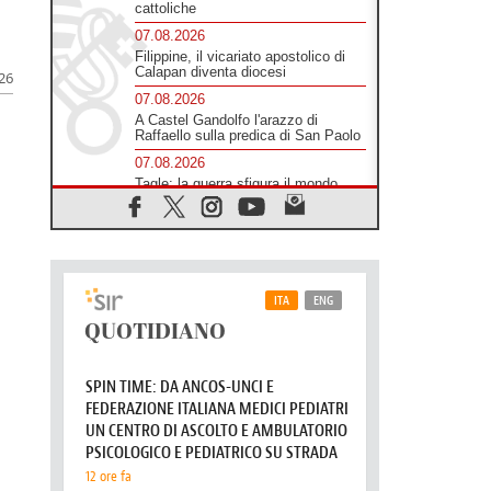
cattoliche
07.08.2026
Filippine, il vicariato apostolico di
Calapan diventa diocesi
026
07.08.2026
A Castel Gandolfo l'arazzo di
Raffaello sulla predica di San Paolo
07.08.2026
Tagle: la guerra sfigura il mondo,
solo la rivelazione di Dio lo
trasfigura
07.08.2026
Il Papa in Francia, quattro giorni
intensi tra Chiesa, popolo e
istituzioni
07.08.2026
SIGNIS 2026, dare voce alle
religiose cattoliche nello spazio
pubblico
07.08.2026
Honduras, gli sfollati invisibili di una
crisi dimenticata
07.08.2026
Italia, Antigone: carceri al limite