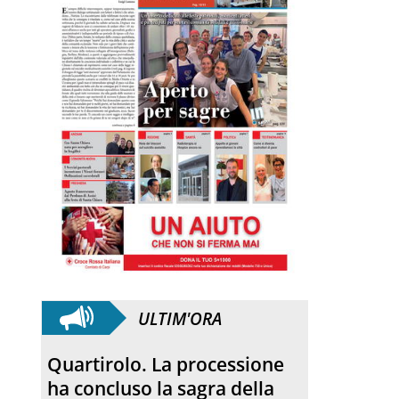
ULTIM'ORA
Anniversario. Hiroshima e
Nagasaki, 81 anni dopo: dal