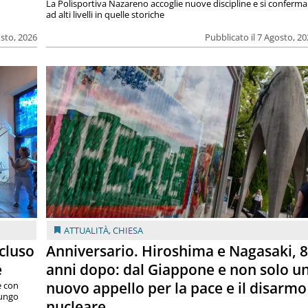
La Polisportiva Nazareno accoglie nuove discipline e si conferma
ad alti livelli in quelle storiche
osto, 2026
Pubblicato il 7 Agosto, 2
ATTUALITÀ
,
CHIESA
cluso
Anniversario. Hiroshima e Nagasaki, 
e
anni dopo: dal Giappone e non solo u
nuovo appello per la pace e il disarmo
e con
lungo
nucleare