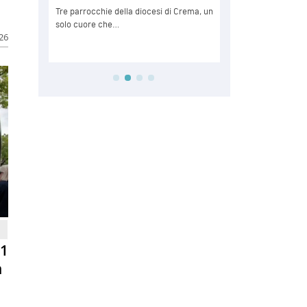
026
81
n