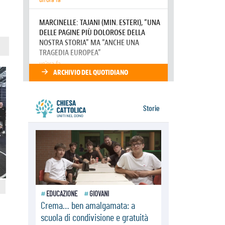
07.08.2026
A Castel Gandolfo l'arazzo di
Raffaello sulla predica di San Paolo
07.08.2026
Tagle: la guerra sfigura il mondo,
solo la rivelazione di Dio lo
trasfigura
07.08.2026
Il Papa in Francia, quattro giorni
intensi tra Chiesa, popolo e
istituzioni