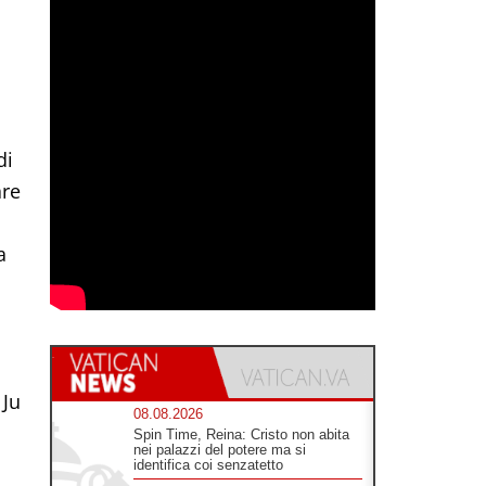
di
are
a
 Ju
08.08.2026
Spin Time, Reina: Cristo non abita
nei palazzi del potere ma si