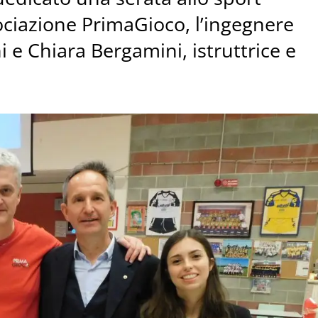
ociazione PrimaGioco, l’ingegnere
 e Chiara Bergamini, istruttrice e