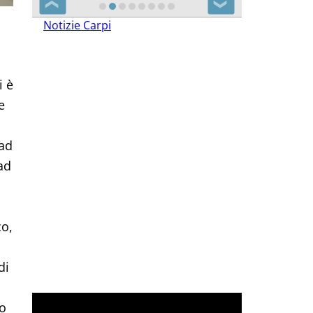
❮
❯
Notizie Carpi
i è
e
 ad
ad
co,
di
no