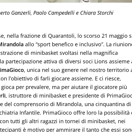
berto Ganzerli, Paolo Campedelli e Chiara Storchi
e, nella frazione di Quarantoli, lo scorso 21 maggio s
Mirandola
allo “sport benefico e inclusivo”. La riunion
strazione di minibasket svoltasi nella magnifica
 la partecipazione attiva di diversi soci Lions assieme
rimaGioco
, unica nel suo genere nel nostro territorio 
n l’obiettivo di farli giocare assieme. E ci riesce,
gioca per prevalere, ma per aiutare il giocatore più
rli
, istruttore di minibasket e presidente di PrimaGio
re del comprensorio di Mirandola, una cinquantina di
hiatria Infantile. PrimaGioco offre loro la possibilità 
on tutti gli altri ragazzi in tornei di minibasket, nei
rtecipanti è motivo per ammirare il tanto che essi so