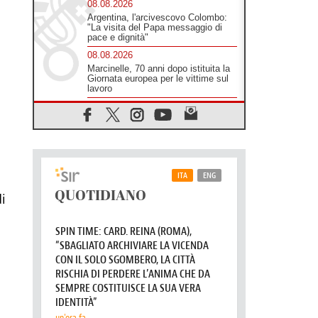
identifica coi senzatetto
08.08.2026
Argentina, l'arcivescovo Colombo:
"La visita del Papa messaggio di
pace e dignità"
08.08.2026
Marcinelle, 70 anni dopo istituita la
Giornata europea per le vittime sul
lavoro
08.08.2026
Arabia Saudita, Turchia e Pakistan
stringono una nuova alleanza
militare in Medio Oriente
08.08.2026
Il Papa in Perù, il cardinale Castillo:
i
spinta all'unità in mezzo alle sfide
del Paese
07.08.2026
Rilanciare l'empatia, il progetto
Triennale d'Arte delle Università
cattoliche
07.08.2026
Filippine, il vicariato apostolico di
Calapan diventa diocesi