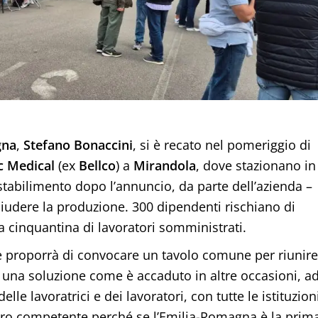
gna
,
Stefano Bonaccini
, si è recato nel pomeriggio di
 Medical
(ex
Bellco
) a
Mirandola
, dove stazionano in
o stabilimento dopo l’annuncio, da parte dell’azienda –
hiudere la produzione. 300 dipendenti rischiano di
a cinquantina di lavoratori somministrati.
 proporrà di convocare un tavolo comune per riunire
are una soluzione come è accaduto in altre occasioni, a
le lavoratrici e dei lavoratori, con tutte le istituzion
tero competente perché se l’Emilia-Romagna è la prim