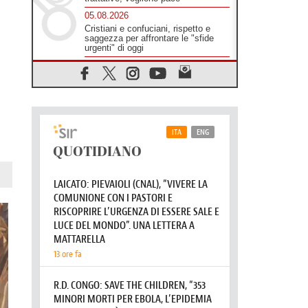
05.08.2026
Cristiani e confuciani, rispetto e
saggezza per affrontare le "sfide
urgenti" di oggi
05.08.2026
Santa Maria Maggiore, Makrickas:
la grazia di Dio scende ancora sul
mondo
05.08.2026
I giovani attendono il Papa ad
Assisi: "I social non saziano,
vogliamo cose grandi"
05.08.2026
Parolin ai preti del Guatemala: siate
"sentinelle vigili", è la santità a
rendere credibili
05.08.2026
Dal Papa all'udienza generale la
forza del "circolo degli eroi"
05.08.2026
Ucraina, il nunzio: preoccupa
sentire chi benedice la guerra. Il
Papa unica voce di pace
05.08.2026