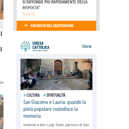
Venezuela, don Pagniello: "Nel
dolore, una Chiesa che non si
arrende"
05.08.2026
Migranti, UE compatta su Ceuta:
superata una prova difficile
l
l
026