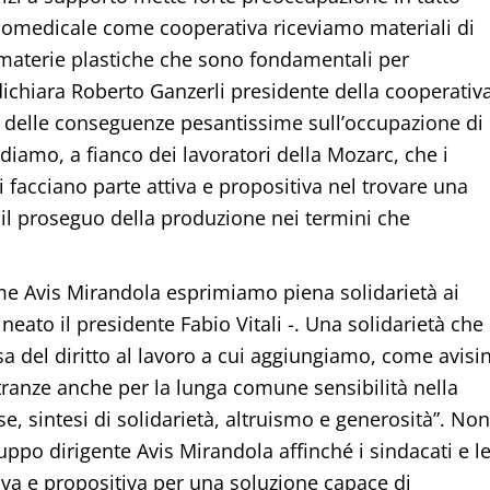
l biomedicale come cooperativa riceviamo materiali di
 materie plastiche che sono fondamentali per
dichiara Roberto Ganzerli presidente della cooperativa
be delle conseguenze pesantissime sull’occupazione di
diamo, a fianco dei lavoratori della Mozarc, che i
si facciano parte attiva e propositiva nel trovare una
 il proseguo della produzione nei termini che
me Avis Mirandola esprimiamo piena solidarietà ai
neato il presidente Fabio Vitali -. Una solidarietà che
a del diritto al lavoro a cui aggiungiamo, come avisin
tranze anche per la lunga comune sensibilità nella
e, sintesi di solidarietà, altruismo e generosità”. Non
ruppo dirigente Avis Mirandola affinché i sindacati e l
tiva e propositiva per una soluzione capace di