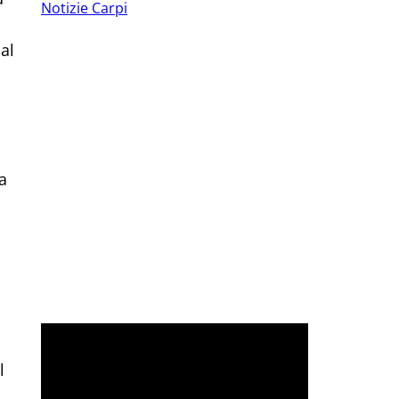
Notizie Carpi
al
a
l