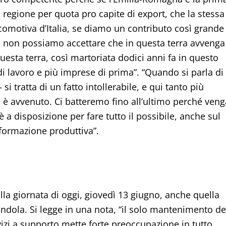
a regione per quota pro capite di export, che la stessa
ocomotiva d’Italia, se diamo un contributo così grande 
e, non possiamo accettare che in questa terra avvenga
uesta terra, così martoriata dodici anni fa in questo
di lavoro e più imprese di prima”. “Quando si parla di
i tratta di un fatto intollerabile, e qui tanto più
i è avvenuto. Ci batteremo fino all’ultimo perché veng
 a disposizione per fare tutto il possibile, anche sul
sformazione produttiva”.
nella giornata di oggi, giovedì 13 giugno, anche quella
andola. Si legge in una nota, “il solo mantenimento de
rvizi a supporto mette forte preoccupazione in tutto