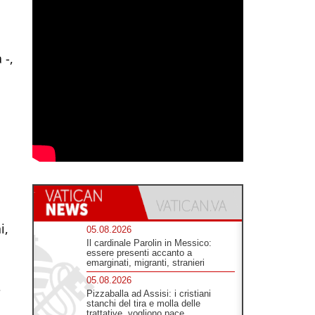
 -,
i,
05.08.2026
Il cardinale Parolin in Messico:
essere presenti accanto a
emarginati, migranti, stranieri
05.08.2026
e
Pizzaballa ad Assisi: i cristiani
stanchi del tira e molla delle
trattative, vogliono pace