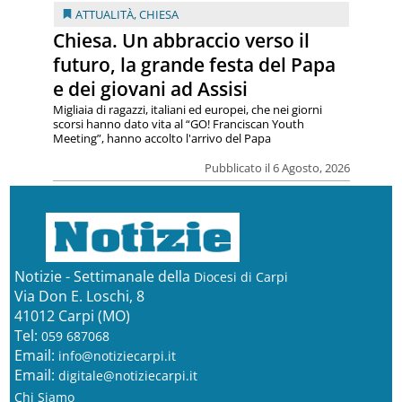
ATTUALITÀ
,
CHIESA
Chiesa. Un abbraccio verso il
futuro, la grande festa del Papa
e dei giovani ad Assisi
Migliaia di ragazzi, italiani ed europei, che nei giorni
scorsi hanno dato vita al “GO! Franciscan Youth
Meeting”, hanno accolto l'arrivo del Papa
Pubblicato il 6 Agosto, 2026
Notizie - Settimanale della
Diocesi di Carpi
Via Don E. Loschi, 8
41012 Carpi (MO)
Tel:
059 687068
Email:
info@notiziecarpi.it
Email:
digitale@notiziecarpi.it
Chi Siamo