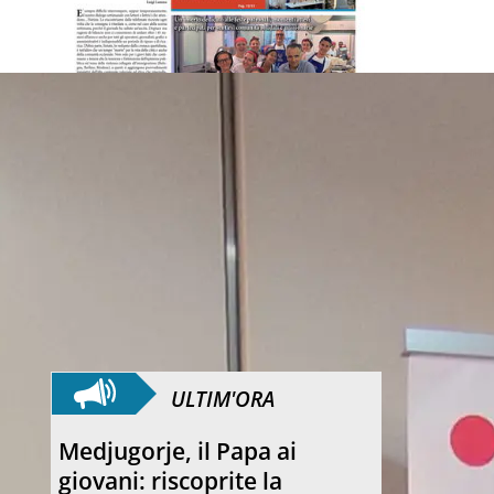
ULTIM'ORA
Medjugorje, il Papa ai
giovani: riscoprite la