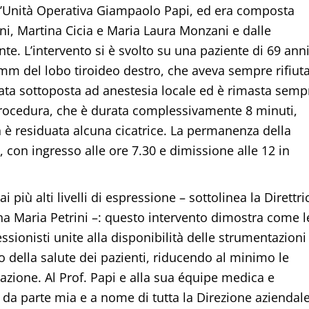
ell’Unità Operativa Giampaolo Papi, ed era composta
ini, Martina Cicia e Maria Laura Monzani e dalle
te. L’intervento si è svolto su una paziente di 69 ann
6 mm del lobo tiroideo destro, che aveva sempre rifiut
stata sottoposta ad anestesia locale ed è rimasta semp
 procedura, che è durata complessivamente 8 minuti,
 è residuata alcuna cicatrice. La permanenza della
 con ingresso alle ore 7.30 e dimissione alle 12 in
più alti livelli di espressione – sottolinea la Direttri
a Maria Petrini –: questo intervento dimostra come l
sionisti unite alla disponibilità delle strumentazioni
 della salute dei pazienti, riducendo al minimo le
zione. Al Prof. Papi e alla sua équipe medica e
 da parte mia e a nome di tutta la Direzione aziendale