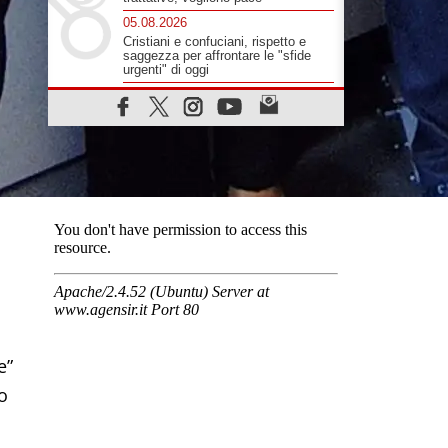
05.08.2026
Cristiani e confuciani, rispetto e
saggezza per affrontare le "sfide
urgenti" di oggi
05.08.2026
Santa Maria Maggiore, Makrickas:
la grazia di Dio scende ancora sul
mondo
05.08.2026
I giovani attendono il Papa ad
Assisi: "I social non saziano,
vogliamo cose grandi"
05.08.2026
Parolin ai preti del Guatemala: siate
"sentinelle vigili", è la santità a
rendere credibili
05.08.2026
Dal Papa all'udienza generale la
forza del "circolo degli eroi"
e”
05.08.2026
Ucraina, il nunzio: preoccupa
o
sentire chi benedice la guerra. Il
Papa unica voce di pace
05.08.2026