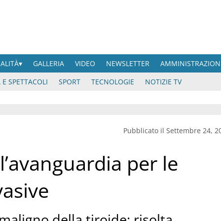
UALITÀ
GALLERIA
VIDEO
NEWSLETTER
AMMINISTRAZION
 E SPETTACOLI
SPORT
TECNOLOGIE
NOTIZIE TV
Pubblicato il Settembre 24, 2
’avanguardia per le
vasive
ligno della tiroide: risolta