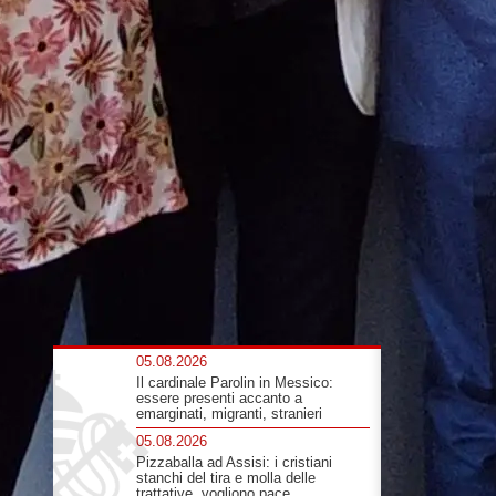
05.08.2026
Il cardinale Parolin in Messico:
essere presenti accanto a
emarginati, migranti, stranieri
05.08.2026
Pizzaballa ad Assisi: i cristiani
stanchi del tira e molla delle
trattative, vogliono pace