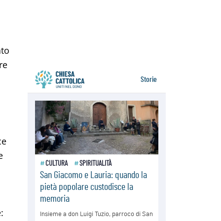
Venezuela, don Pagniello: "Nel
dolore, una Chiesa che non si
arrende"
05.08.2026
i
Migranti, UE compatta su Ceuta:
ato
superata una prova difficile
re
ce
e
: