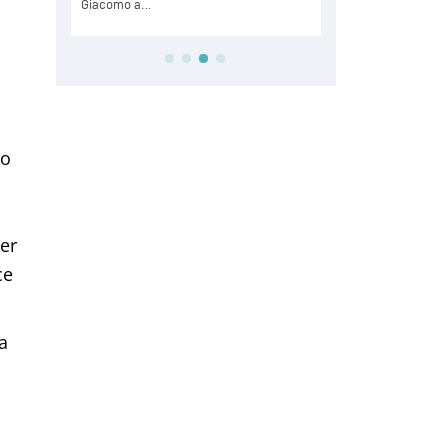
to
per
ce
a