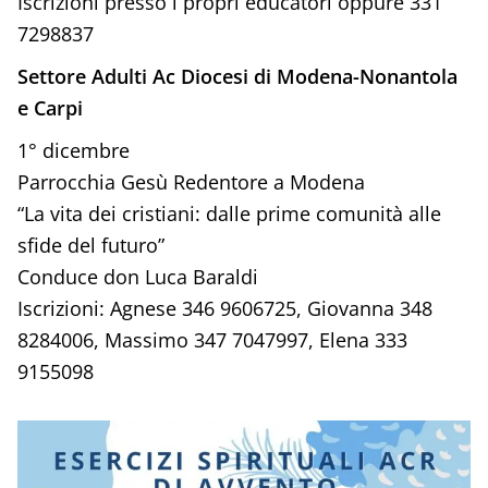
Iscrizioni presso i propri educatori oppure 331
7298837
Settore Adulti Ac Diocesi di Modena-Nonantola
e Carpi
1° dicembre
Parrocchia Gesù Redentore a Modena
“La vita dei cristiani: dalle prime comunità alle
sfide del futuro”
Conduce don Luca Baraldi
Iscrizioni: Agnese 346 9606725, Giovanna 348
8284006, Massimo 347 7047997, Elena 333
9155098