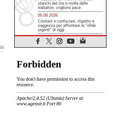
stanchi del tira e molla delle
trattative, vogliono pace
05.08.2026
Cristiani e confuciani, rispetto e
saggezza per affrontare le "sfide
urgenti" di oggi
05.08.2026
Santa Maria Maggiore, Makrickas:
026
la grazia di Dio scende ancora sul
mondo
05.08.2026
I giovani attendono il Papa ad
Assisi: "I social non saziano,
vogliamo cose grandi"
05.08.2026
Parolin ai preti del Guatemala: siate
"sentinelle vigili", è la santità a
rendere credibili
05.08.2026
Dal Papa all'udienza generale la
forza del "circolo degli eroi"
05.08.2026
Ucraina, il nunzio: preoccupa
sentire chi benedice la guerra. Il
Papa unica voce di pace