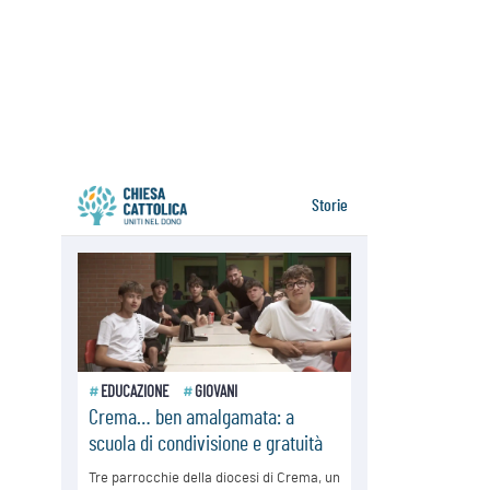
05.08.2026
Venezuela, don Pagniello: "Nel
dolore, una Chiesa che non si
arrende"
05.08.2026
Migranti, UE compatta su Ceuta:
superata una prova difficile