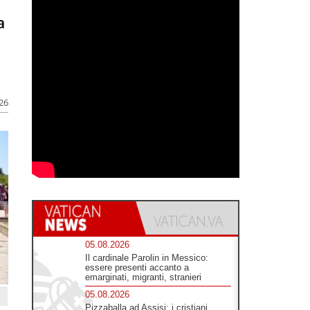
a
026
05.08.2026
Il cardinale Parolin in Messico:
essere presenti accanto a
emarginati, migranti, stranieri
05.08.2026
Pizzaballa ad Assisi: i cristiani