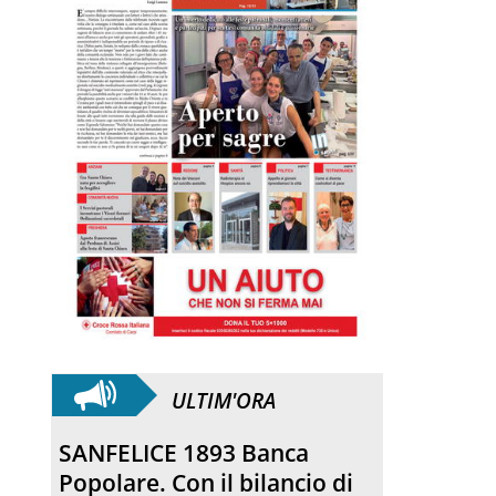
ULTIM'ORA
Hospice San Martino, dai
“tavoli” al cantiere