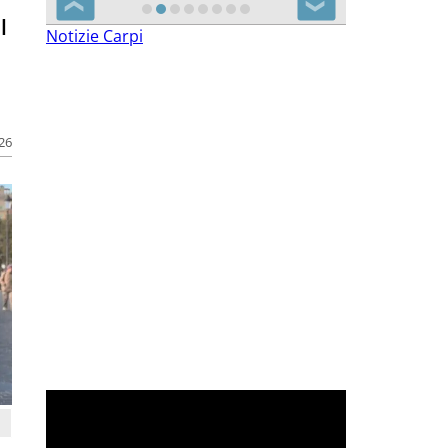
❮
❯
l
Notizie Carpi
026