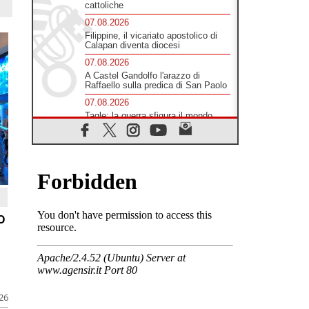
cattoliche
07.08.2026
Filippine, il vicariato apostolico di
Calapan diventa diocesi
07.08.2026
A Castel Gandolfo l'arazzo di
Raffaello sulla predica di San Paolo
07.08.2026
Tagle: la guerra sfigura il mondo,
solo la rivelazione di Dio lo
trasfigura
07.08.2026
Il Papa in Francia, quattro giorni
intensi tra Chiesa, popolo e
istituzioni
07.08.2026
o
SIGNIS 2026, dare voce alle
religiose cattoliche nello spazio
pubblico
07.08.2026
Honduras, gli sfollati invisibili di una
crisi dimenticata
07.08.2026
026
Italia, Antigone: carceri al limite