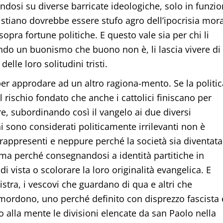
endosi su diverse barricate ideologiche, solo in funzi
ristiano dovrebbe essere stufo agro dell’ipocrisia mor
 sopra fortune politiche. E questo vale sia per chi li
endo un buonismo che buono non è, li lascia vivere di
delle loro solitudini tristi.
r approdare ad un altro ragiona-mento. Se la politic
 il rischio fondato che anche i cattolici finiscano per
e, subordinando così il vangelo ai due diversi
ni sono considerati politicamente irrilevanti non è
rappresenti e neppure perché la società sia diventata
i, ma perché consegnandosi a identità partitiche in
di vista o scolorare la loro originalità evangelica. E
inistra, i vescovi che guardano di qua e altri che
si mordono, uno perché definito con disprezzo fascista 
 alla mente le divisioni elencate da san Paolo nella