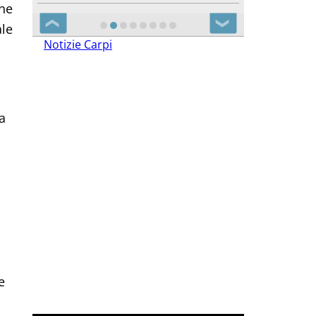
one
❮
❯
ale
Notizie Carpi
a
e