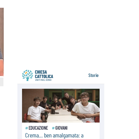
della sopravvivenza per caldo e
sovraffollamento
07.08.2026
Parolin conclude il viaggio in
Messico: "La pace inizia con
l'empatia per il dolore altrui"
07.08.2026
Uruguay, il presidente dei vescovi:
la visita del Papa dono per tutto il
Paese