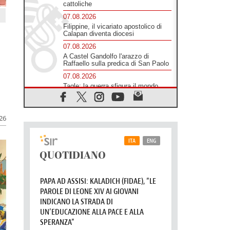
cattoliche
07.08.2026
Filippine, il vicariato apostolico di
Calapan diventa diocesi
07.08.2026
A Castel Gandolfo l'arazzo di
Raffaello sulla predica di San Paolo
07.08.2026
Tagle: la guerra sfigura il mondo,
solo la rivelazione di Dio lo
trasfigura
07.08.2026
026
Il Papa in Francia, quattro giorni
intensi tra Chiesa, popolo e
istituzioni
07.08.2026
SIGNIS 2026, dare voce alle
religiose cattoliche nello spazio
pubblico
07.08.2026
Honduras, gli sfollati invisibili di una
crisi dimenticata
07.08.2026
Italia, Antigone: carceri al limite