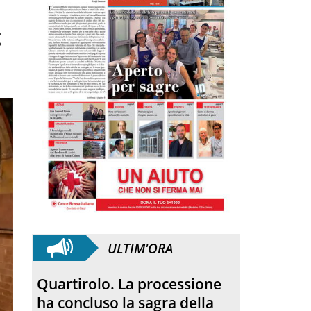
g
ULTIM'ORA
Anniversario. Hiroshima e
Nagasaki, 81 anni dopo: dal