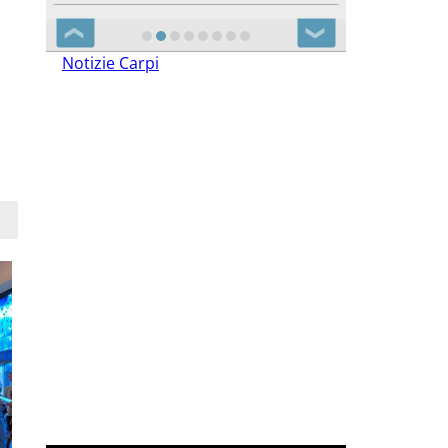
❮
❯
Notizie Carpi