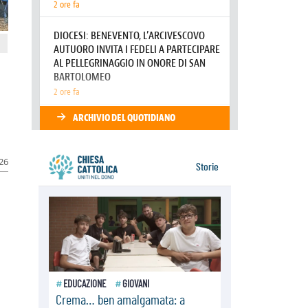
della sopravvivenza per caldo e
sovraffollamento
07.08.2026
Parolin conclude il viaggio in
Messico: "La pace inizia con
l'empatia per il dolore altrui"
07.08.2026
Uruguay, il presidente dei vescovi:
la visita del Papa dono per tutto il
Paese
026