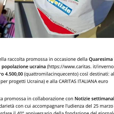
ella raccolta promossa in occasione della
Quaresima
a
popolazione ucraina
(https://www.caritas. it/inverno
ro 4.500,00
(quattromilacinquecento) così destinati: a
 per progetti Ucraina) e alla CARITAS ITALIANA euro
ata promossa in collaborazione con
Notizie settimana
darietà con cui accompagnare l’udienza del 25 marzo
rdare il 40° anniversario della fondazione del giornal