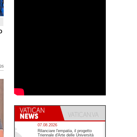
o
026
07.08.2026
Rilanciare l'empatia, il progetto
Triennale d'Arte delle Università