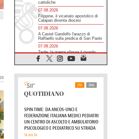
cattoliche
07.08.2026
Filippine, il vicariato apostolico di
Calapan diventa diocesi
07.08.2026
A Castel Gandolfo l'arazzo di
Raffaello sulla predica di San Paolo
07.08.2026
Tagle: la guerra sfigura il mondo,
solo la rivelazione di Dio lo
trasfigura
07.08.2026
Il Papa in Francia, quattro giorni
026
intensi tra Chiesa, popolo e
istituzioni
07.08.2026
SIGNIS 2026, dare voce alle
religiose cattoliche nello spazio
pubblico
07.08.2026
Honduras, gli sfollati invisibili di una
crisi dimenticata
07.08.2026
Italia, Antigone: carceri al limite