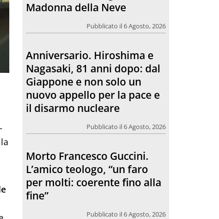
Giappone e non solo un
nuovo appello per la pace e
il disarmo nucleare
Pubblicato il 6 Agosto, 2026
Morto Francesco Guccini.
L’amico teologo, “un faro
per molti: coerente fino alla
fine”
-
Pubblicato il 6 Agosto, 2026
lla
Chiesa. Un abbraccio verso il
futuro, la grande festa del
le
Papa e dei giovani ad Assisi
Pubblicato il 6 Agosto, 2026
e.