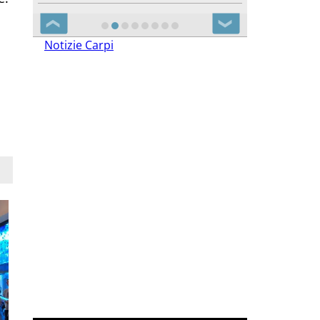
❮
❯
Notizie Carpi