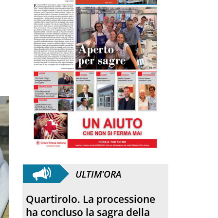
ULTIM'ORA
Anniversario. Hiroshima e
Nagasaki, 81 anni dopo: dal