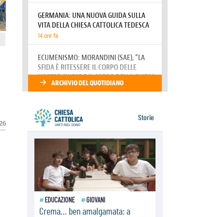
della sopravvivenza per caldo e
sovraffollamento
07.08.2026
Parolin conclude il viaggio in
Messico: "La pace inizia con
l'empatia per il dolore altrui"
07.08.2026
Uruguay, il presidente dei vescovi:
la visita del Papa dono per tutto il
Paese
026