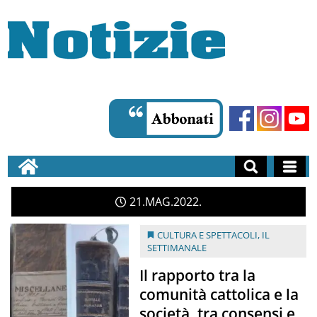
21
MAG
2022
CULTURA E SPETTACOLI
,
IL
SETTIMANALE
Il rapporto tra la
comunità cattolica e la
società, tra consensi e