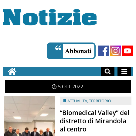
5
OTT
2022
ATTUALITÀ
,
TERRITORIO
“Biomedical Valley” del
distretto di Mirandola
al centro