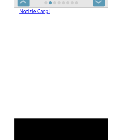
❮
❯
Notizie Carpi