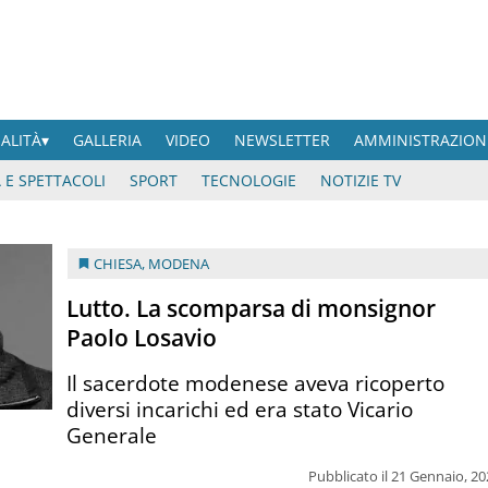
UALITÀ
GALLERIA
VIDEO
NEWSLETTER
AMMINISTRAZION
 E SPETTACOLI
SPORT
TECNOLOGIE
NOTIZIE TV
CHIESA
,
MODENA
Lutto. La scomparsa di monsignor
Paolo Losavio
Il sacerdote modenese aveva ricoperto
diversi incarichi ed era stato Vicario
Generale
Pubblicato il 21 Gennaio, 2