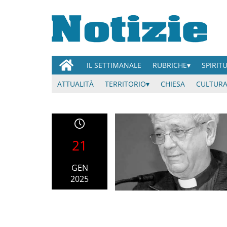
IL SETTIMANALE
RUBRICHE
SPIRIT
ATTUALITÀ
TERRITORIO
CHIESA
CULTURA
21
GEN
2025