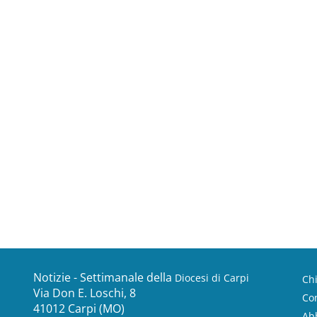
Notizie - Settimanale della
Diocesi di Carpi
Ch
Via Don E. Loschi, 8
Con
41012 Carpi (MO)
Ab