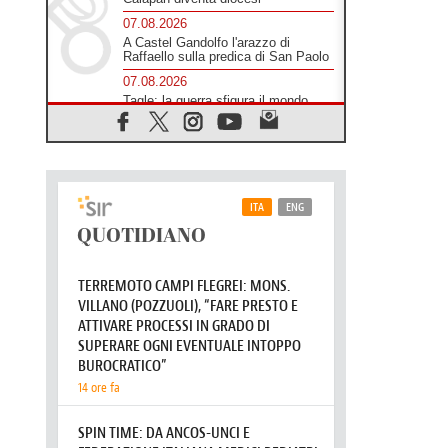
07.08.2026
A Castel Gandolfo l'arazzo di
Raffaello sulla predica di San Paolo
07.08.2026
Tagle: la guerra sfigura il mondo,
solo la rivelazione di Dio lo
trasfigura
07.08.2026
Il Papa in Francia, quattro giorni
intensi tra Chiesa, popolo e
istituzioni
07.08.2026
SIGNIS 2026, dare voce alle
religiose cattoliche nello spazio
pubblico
07.08.2026
Honduras, gli sfollati invisibili di una
crisi dimenticata
07.08.2026
Italia, Antigone: carceri al limite
della sopravvivenza per caldo e
sovraffollamento
07.08.2026
Parolin conclude il viaggio in