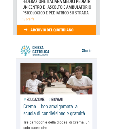
Messico: "La pace inizia con
l'empatia per il dolore altrui"
07.08.2026
Uruguay, il presidente dei vescovi:
la visita del Papa dono per tutto il
Paese