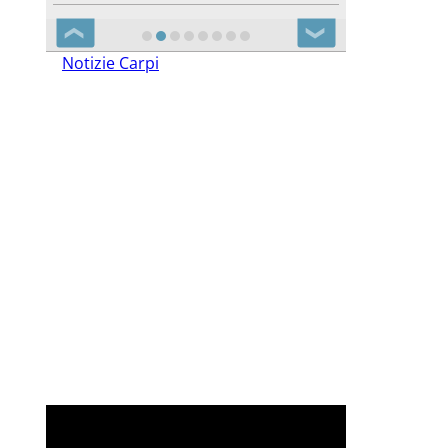
❮
❯
Notizie Carpi