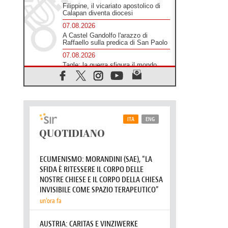
Filippine, il vicariato apostolico di
Calapan diventa diocesi
07.08.2026
A Castel Gandolfo l'arazzo di
Raffaello sulla predica di San Paolo
07.08.2026
Tagle: la guerra sfigura il mondo,
solo la rivelazione di Dio lo
trasfigura
07.08.2026
Il Papa in Francia, quattro giorni
intensi tra Chiesa, popolo e
istituzioni
07.08.2026
SIGNIS 2026, dare voce alle
religiose cattoliche nello spazio
pubblico
07.08.2026
Honduras, gli sfollati invisibili di una
crisi dimenticata
07.08.2026
Italia, Antigone: carceri al limite
della sopravvivenza per caldo e
sovraffollamento