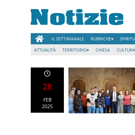
IL SETTIMANALE
RUBRICHE
SPIRIT
ATTUALITÀ
TERRITORIO
CHIESA
CULTURA
28
FEB
2025