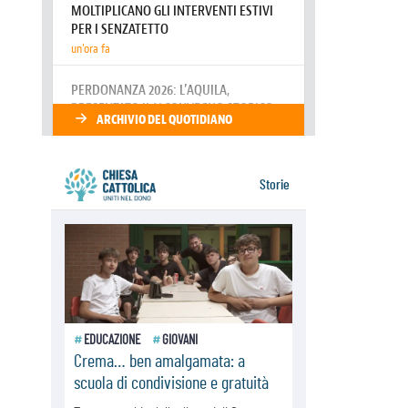
07.08.2026
Parolin conclude il viaggio in
Messico: "La pace inizia con
l'empatia per il dolore altrui"
07.08.2026
Uruguay, il presidente dei vescovi:
la visita del Papa dono per tutto il
Paese