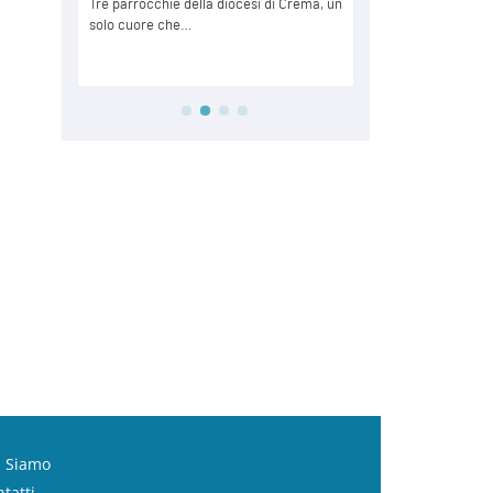
i Siamo
tatti