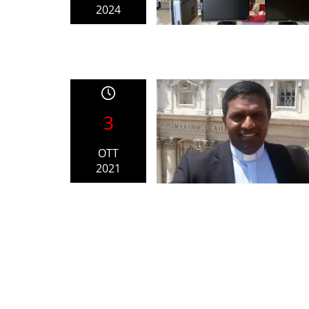
2024
3
OTT
2021