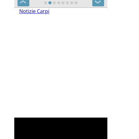
❮
❯
Notizie Carpi