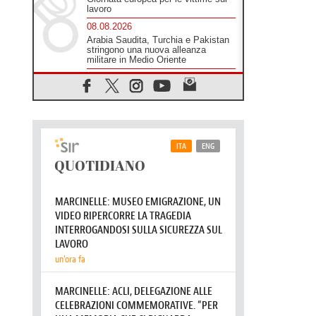
lavoro
08.08.2026
Arabia Saudita, Turchia e Pakistan
stringono una nuova alleanza
militare in Medio Oriente
08.08.2026
Il Papa in Perù, il cardinale Castillo:
spinta all'unità in mezzo alle sfide
del Paese
07.08.2026
Rilanciare l'empatia, il progetto
Triennale d'Arte delle Università
cattoliche
07.08.2026
Filippine, il vicariato apostolico di
Calapan diventa diocesi
07.08.2026
A Castel Gandolfo l'arazzo di
Raffaello sulla predica di San Paolo
07.08.2026
Tagle: la guerra sfigura il mondo,
solo la rivelazione di Dio lo
trasfigura
07.08.2026