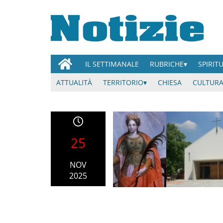
IL SETTIMANALE
RUBRICHE
SPIRIT
ATTUALITÀ
TERRITORIO
CHIESA
CULTURA
25
NOV
2025