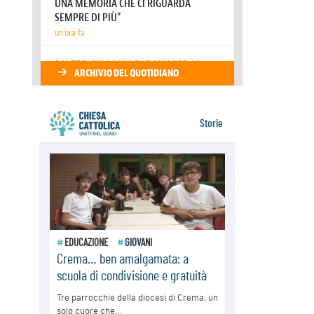
Il Papa in Francia, quattro giorni
intensi tra Chiesa, popolo e
istituzioni
07.08.2026
SIGNIS 2026, dare voce alle
religiose cattoliche nello spazio
pubblico