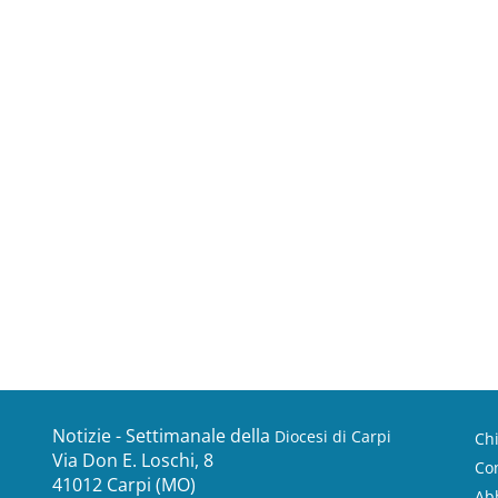
Notizie - Settimanale della
Diocesi di Carpi
Ch
Via Don E. Loschi, 8
Con
41012 Carpi (MO)
Ab