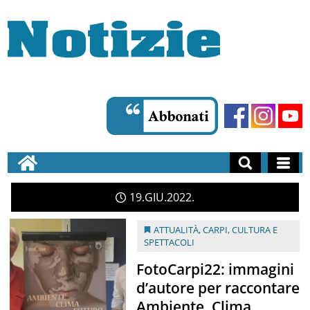
19
GIU
2022
ATTUALITÀ
,
CARPI
,
CULTURA E
SPETTACOLI
FotoCarpi22: immagini
d’autore per raccontare
Ambiente, Clima,