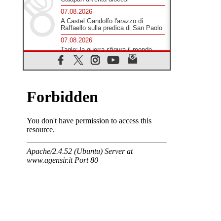
07.08.2026
A Castel Gandolfo l'arazzo di
Raffaello sulla predica di San Paolo
07.08.2026
Tagle: la guerra sfigura il mondo,
solo la rivelazione di Dio lo
trasfigura
07.08.2026
Il Papa in Francia, quattro giorni
intensi tra Chiesa, popolo e
istituzioni
07.08.2026
SIGNIS 2026, dare voce alle
religiose cattoliche nello spazio
pubblico
07.08.2026
Honduras, gli sfollati invisibili di una
crisi dimenticata
07.08.2026
Italia, Antigone: carceri al limite
della sopravvivenza per caldo e
sovraffollamento
07.08.2026
Parolin conclude il viaggio in