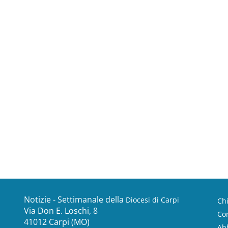
Notizie - Settimanale della
Diocesi di Carpi
Ch
Via Don E. Loschi, 8
Con
41012 Carpi (MO)
Ab