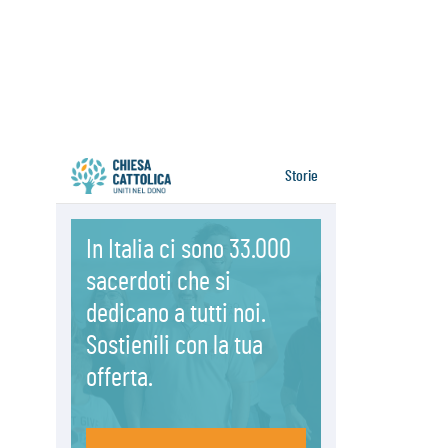
Messico: "La pace inizia con
l'empatia per il dolore altrui"
07.08.2026
Uruguay, il presidente dei vescovi:
la visita del Papa dono per tutto il
Paese