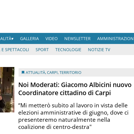
UALITÀ
GALLERIA
VIDEO
NEWSLETTER
AMMINISTRAZION
 E SPETTACOLI
SPORT
TECNOLOGIE
NOTIZIE TV
ATTUALITÀ
,
CARPI
,
TERRITORIO
Noi Moderati: Giacomo Albicini nuovo
Coordinatore cittadino di Carpi
“Mi metterò subito al lavoro in vista delle
elezioni amministrative di giugno, dove ci
presenteremo naturalmente nella
coalizione di centro-destra"