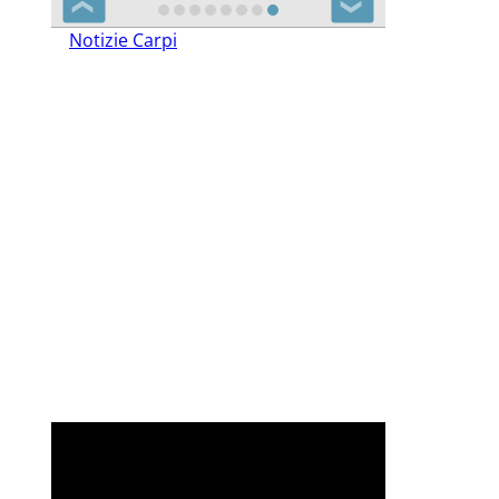
❮
❯
Notizie Carpi