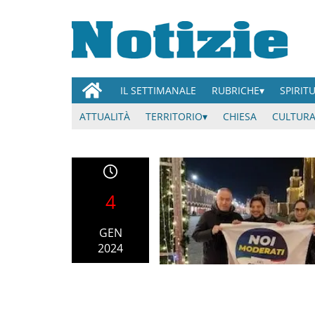
IL SETTIMANALE
RUBRICHE
SPIRIT
ATTUALITÀ
TERRITORIO
CHIESA
CULTURA
4
GEN
2024