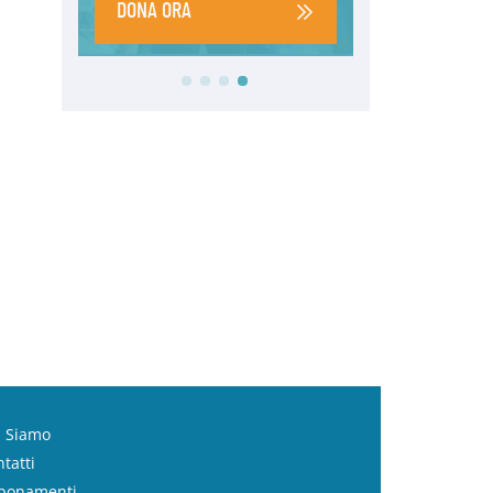
i Siamo
tatti
bonamenti