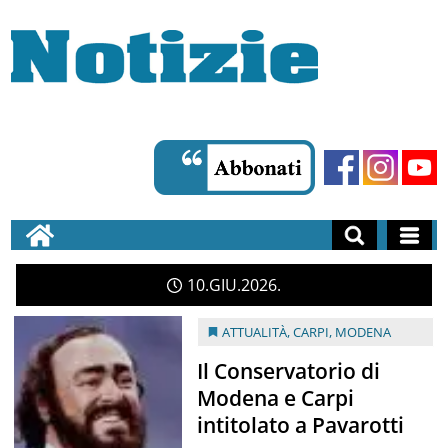
10
GIU
2026
ATTUALITÀ
,
CARPI
,
MODENA
Il Conservatorio di
Modena e Carpi
intitolato a Pavarotti