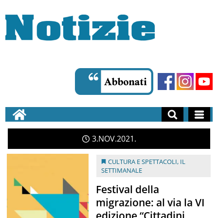
3
NOV
2021
CULTURA E SPETTACOLI
,
IL
SETTIMANALE
Festival della
migrazione: al via la VI
edizione “Cittadini