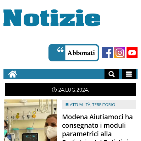
24
LUG
2024
ATTUALITÀ
,
TERRITORIO
Modena Aiutiamoci ha
consegnato i moduli
parametrici alla