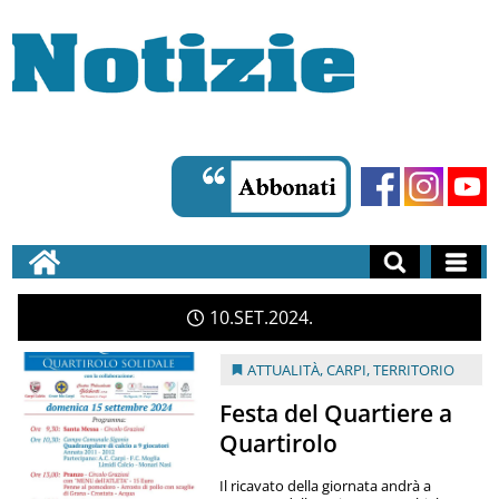
10
SET
2024
ATTUALITÀ
,
CARPI
,
TERRITORIO
Festa del Quartiere a
Quartirolo
Il ricavato della giornata andrà a