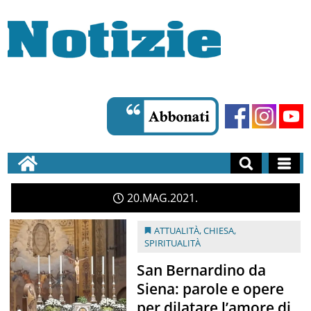
20
MAG
2021
ATTUALITÀ
,
CHIESA
,
SPIRITUALITÀ
San Bernardino da
Siena: parole e opere
per dilatare l’amore di