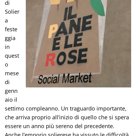
di
Solier
a
feste
ggia
in
quest
o
mese
di
genn
aio il
settimo compleanno. Un traguardo importante,
che arriva proprio all’inizio di quello che si spera
essere un anno più sereno del precedente.
Anche l’emporio solierese ha vissuto le difficoltà