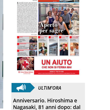
ULTIM'ORA
Morto Francesco Guccini.
L’amico teologo, “un faro