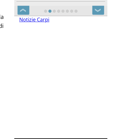
❮
❯
da
Notizie Carpi
di