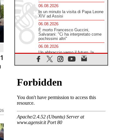
06.08.2026
In un minuto la visita di Papa Leone
XIV ad Assisi
06.08.2026
È morto Francesco Guccini,
Salvarani: "Ci ha interpretato come
pochissimi altri"
06.08.2026
Un abbraccio verso il futuro, la
81
grande festa del Papa e dei giovani
ad Assisi
n
06.08.2026
Il grazie dei giovani al Papa: "Oggi
ci sentiamo Chiesa"
06.08.2026
Leone XIV: la rivoluzione del
Vangelo abbatte i muri che
separano gli esseri umani
06.08.2026
026
Fra Marco Vianelli: alla scuola di
san Francesco per imparare il
Vangelo della pace
06.08.2026
Hiroshima, ad 81 anni dalla bomba