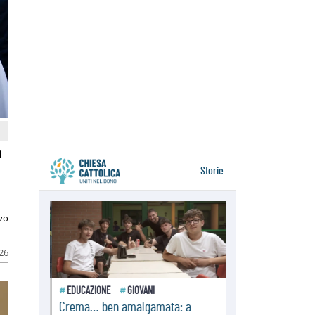
resta alto il richiamo al disarmo
mondiale
06.08.2026
Il Papa con i giovani ad Assisi:
costruire la civiltà dell'amore non
delle contrapposizioni
06.08.2026
Hiroshima e Nagasaki, 81 anni
dopo. Al via i "dieci giorni di
preghiera per la pace"
a
ivo
026