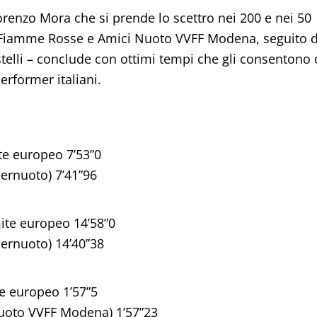
orenzo Mora che si prende lo scettro nei 200 e nei 50
er Fiamme Rosse e Amici Nuoto VVFF Modena, seguito 
telli – conclude con ottimi tempi che gli consentono 
performer italiani.
te europeo 7’53”0
ernuoto) 7’41”96
ite europeo 14’58”0
ernuoto) 14’40”38
e europeo 1’57”5
uoto VVFF Modena) 1’57”23