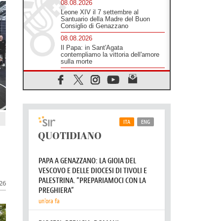
08.08.2026
Leone XIV il 7 settembre al
Santuario della Madre del Buon
Consiglio di Genazzano
08.08.2026
Il Papa: in Sant'Agata
contempliamo la vittoria dell'amore
sulla morte
08.08.2026
Hebdomada Papae: il Gr in latino
dell'8 agosto
08.08.2026
Spin Time, Reina: Cristo non abita
nei palazzi del potere ma si
identifica coi senzatetto
08.08.2026
SIGNIS 2026, la comunicazione al
servizio del Vangelo
08.08.2026
Argentina, l'arcivescovo Colombo:
026
"La visita del Papa messaggio di
pace e dignità"
08.08.2026
Tonalestate 2026, i giovani
sconfiggono la paura