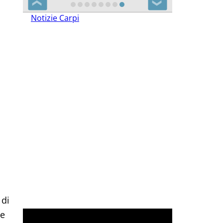
❮
❯
Notizie Carpi
 di
te