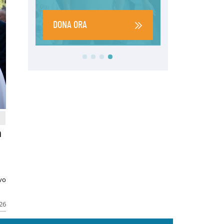
a
ivo
026