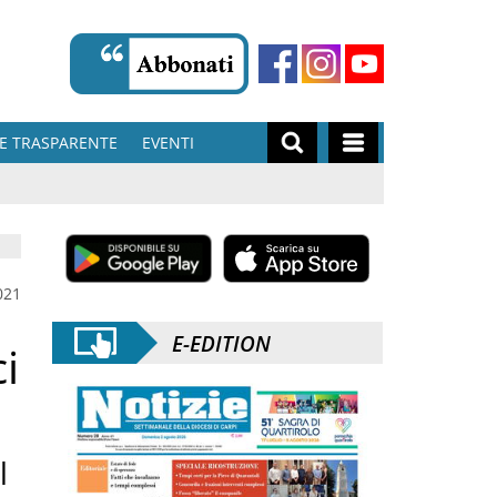
E TRASPARENTE
EVENTI
021
E-EDITION
i
l