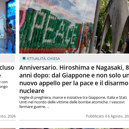
ATTUALITÀ
,
CHIESA
cluso
Anniversario. Hiroshima e Nagasaki, 
e
anni dopo: dal Giappone e non solo u
nuovo appello per la pace e il disarmo
e con
lungo
nucleare
Veglie di preghiera, marce e iniziative tra Giappone, Italia e Stati
Uniti nel ricordo delle vittime delle bombe atomiche. I vescovi:
fermare guerre, ...
osto, 2026
Pubblicato il 6 Agosto, 2