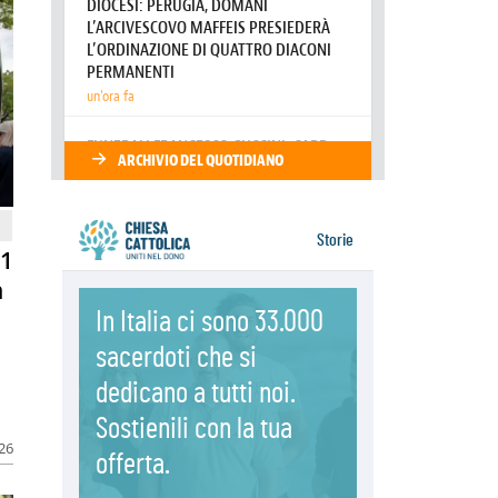
08.08.2026
Marcinelle, 70 anni dopo istituita la
Giornata europea per le vittime sul
lavoro
08.08.2026
Arabia Saudita, Turchia e Pakistan
stringono una nuova alleanza
militare in Medio Oriente
81
n
026