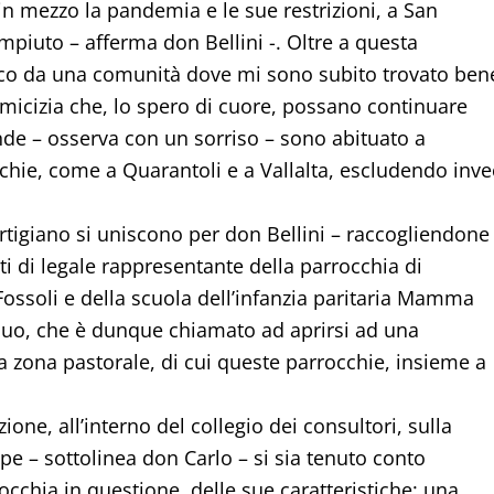
 in mezzo la pandemia e le sue restrizioni, a San
piuto – afferma don Bellini -. Oltre a questa
tacco da una comunità dove mi sono subito trovato ben
 amicizia che, lo spero di cuore, possano continuare
nde – osserva con un sorriso – sono abituato a
chie, come a Quarantoli e a Vallalta, escludendo inve
tigiano si uniscono per don Bellini – raccogliendone 
i di legale rappresentante della parrocchia di
Fossoli e della scuola dell’infanzia paritaria Mamma
 suo, che è dunque chiamato ad aprirsi ad una
a zona pastorale, di cui queste parrocchie, insieme a
ione, all’interno del collegio dei consultori, sulla
 – sottolinea don Carlo – si sia tenuto conto
cchia in questione, delle sue caratteristiche: una