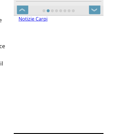
❮
❯
Notizie Carpi
e
ce
il