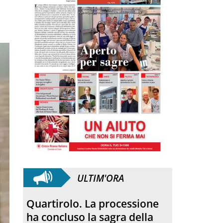
ULTIM'ORA
Anniversario. Hiroshima e
Nagasaki, 81 anni dopo: dal