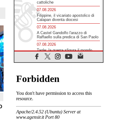
cattoliche
07.08.2026
Filippine, il vicariato apostolico di
Calapan diventa diocesi
07.08.2026
A Castel Gandolfo l'arazzo di
Raffaello sulla predica di San Paolo
07.08.2026
Tagle: la guerra sfigura il mondo,
solo la rivelazione di Dio lo
trasfigura
07.08.2026
Il Papa in Francia, quattro giorni
intensi tra Chiesa, popolo e
istituzioni
07.08.2026
SIGNIS 2026, dare voce alle
religiose cattoliche nello spazio
pubblico
o
07.08.2026
Honduras, gli sfollati invisibili di una
crisi dimenticata
07.08.2026
Italia, Antigone: carceri al limite