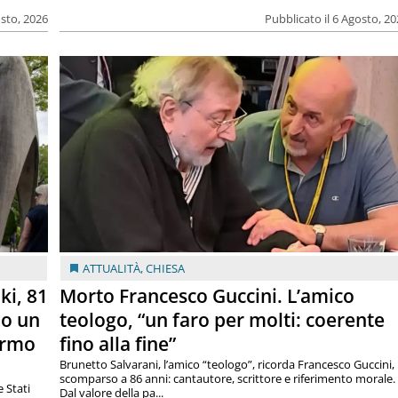
osto, 2026
Pubblicato il 6 Agosto, 2
ATTUALITÀ
,
CHIESA
ki, 81
Morto Francesco Guccini. L’amico
lo un
teologo, “un faro per molti: coerente
armo
fino alla fine”
Brunetto Salvarani, l’amico “teologo”, ricorda Francesco Guccini,
scomparso a 86 anni: cantautore, scrittore e riferimento morale.
e Stati
Dal valore della pa...