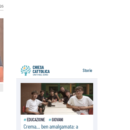
della sopravvivenza per caldo e
026
sovraffollamento
07.08.2026
Parolin conclude il viaggio in
Messico: "La pace inizia con
l'empatia per il dolore altrui"
07.08.2026
Uruguay, il presidente dei vescovi:
la visita del Papa dono per tutto il
Paese