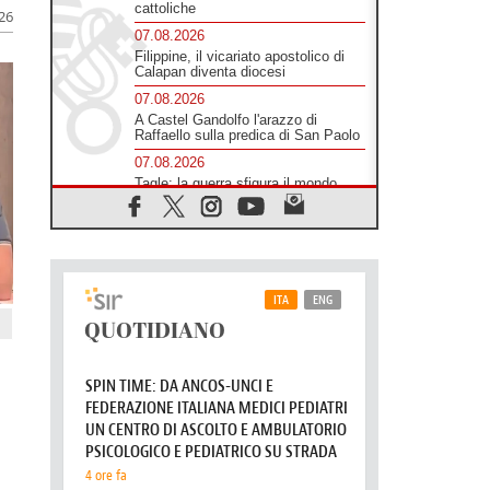
cattoliche
026
07.08.2026
Filippine, il vicariato apostolico di
Calapan diventa diocesi
07.08.2026
A Castel Gandolfo l'arazzo di
Raffaello sulla predica di San Paolo
07.08.2026
Tagle: la guerra sfigura il mondo,
solo la rivelazione di Dio lo
trasfigura
07.08.2026
Il Papa in Francia, quattro giorni
intensi tra Chiesa, popolo e
istituzioni
07.08.2026
SIGNIS 2026, dare voce alle
religiose cattoliche nello spazio
pubblico
07.08.2026
Honduras, gli sfollati invisibili di una
crisi dimenticata
07.08.2026
Italia, Antigone: carceri al limite