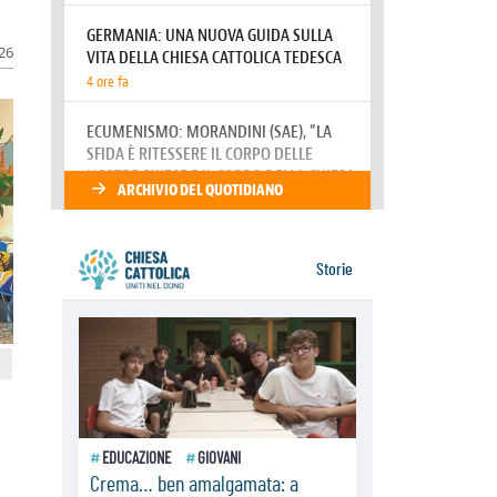
della sopravvivenza per caldo e
sovraffollamento
026
07.08.2026
Parolin conclude il viaggio in
Messico: "La pace inizia con
l'empatia per il dolore altrui"
07.08.2026
Uruguay, il presidente dei vescovi:
la visita del Papa dono per tutto il
Paese