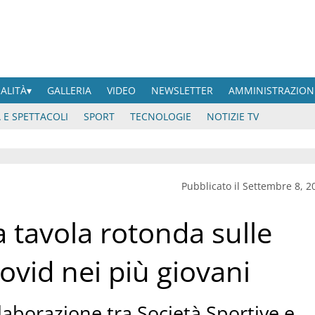
UALITÀ
GALLERIA
VIDEO
NEWSLETTER
AMMINISTRAZION
 E SPETTACOLI
SPORT
TECNOLOGIE
NOTIZIE TV
Pubblicato il Settembre 8, 2
la tavola rotonda sulle
vid nei più giovani
laborazione tra Società Sportive e