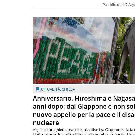
Pubblicato il 7 Ag
ATTUALITÀ
,
CHIESA
Anniversario. Hiroshima e Nagasa
anni dopo: dal Giappone e non so
nuovo appello per la pace e il dis
nucleare
Veglie di preghiera, marce e iniziative tra Giappone, Italia 
Uniti nel ricordo delle vittime delle bombe atomiche. I ves