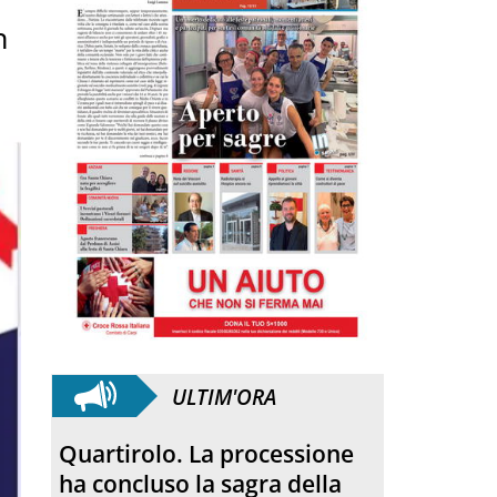
n
ULTIM'ORA
Anniversario. Hiroshima e
Nagasaki, 81 anni dopo: dal