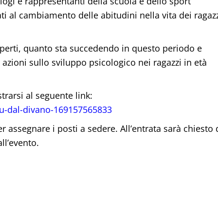
ogi e rappresentanti della scuola e dello sport
ti al cambiamento delle abitudini nella vita dei ragaz
 esperti, quanto sta succedendo in questo periodo e
zioni sullo sviluppo psicologico nei ragazzi in età
strarsi al seguente link:
giu-dal-divano-169157565833
per assegnare i posti a sedere. All’entrata sarà chiesto 
ll’evento.