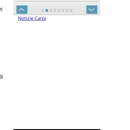
zi
❮
❯
Notizie Carpi
di