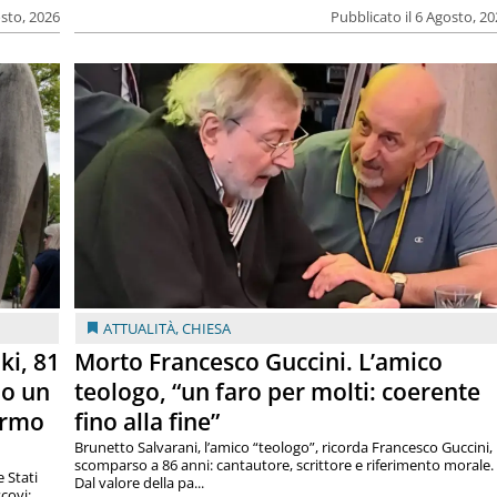
osto, 2026
Pubblicato il 6 Agosto, 2
ATTUALITÀ
,
CHIESA
ki, 81
Morto Francesco Guccini. L’amico
lo un
teologo, “un faro per molti: coerente
armo
fino alla fine”
Brunetto Salvarani, l’amico “teologo”, ricorda Francesco Guccini,
scomparso a 86 anni: cantautore, scrittore e riferimento morale.
e Stati
Dal valore della pa...
covi: