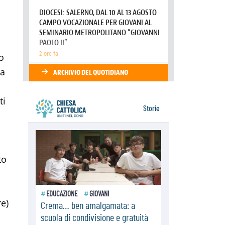
Tonalestate 2026, i giovani
sconfiggono la paura
08.08.2026
Marcinelle, 70 anni dopo istituita la
Giornata europea per le vittime sul
lavoro
o
08.08.2026
Arabia Saudita, Turchia e Pakistan
ta
stringono una nuova alleanza
militare in Medio Oriente
ti
to
re)