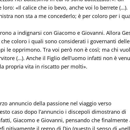
oro: «Il calice che io bevo, anche voi lo berrete (…).
nistra non sta a me concederlo; è per coloro per i qua
iarono a indignarsi con Giacomo e Giovanni. Allora Ge
 che coloro i quali sono considerati i governanti delle
api le opprimono. Tra voi però non è così; ma chi vuo
vitore (…). Anche il Figlio dell’uomo infatti non è ven
la propria vita in riscatto per molti».
erzo annuncio della passione nel viaggio verso
sto caso dopo l’annuncio i discepoli dimostrano di
nfatti, Giacomo e Giovanni, pensando che finalmente 
 nitivamente il regno di Dio (questo il senso di «nel