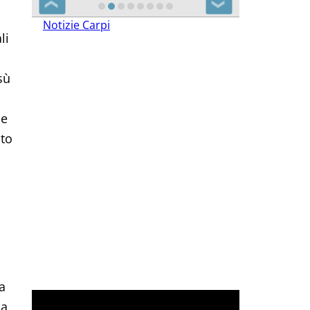
❮
❯
li
Notizie Carpi
sù
le
uto
a
la