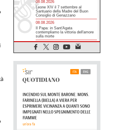
sfollati
08.08.2026
o
Leone XIV il 7 settembre al
Santuario della Madre del Buon
Consiglio di Genazzano
08.08.2026
Il Papa: in Sant'Agata
contempliamo la vittoria dell'amore
i
sulla morte
08.08.2026
Hebdomada Papae: il Gr in latino
dell'8 agosto
08.08.2026
Spin Time, Reina: Cristo non abita
tà
nei palazzi del potere ma si
identifica coi senzatetto
08.08.2026
SIGNIS 2026, la comunicazione al
servizio del Vangelo
08.08.2026
Argentina, l'arcivescovo Colombo:
"La visita del Papa messaggio di
pace e dignità"
o
08.08.2026