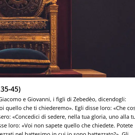
35-45)
iacomo e Giovanni, i figli di Zebedèo, dicendogli:
i quello che ti chiederemo». Egli disse loro: «Che co
sero: «Concedici di sedere, nella tua gloria, uno alla t
isse loro: «Voi non sapete quello che chiedete. Potete
tezzati nel battesimo in cui io sono battezzato?». Gli