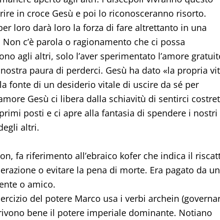
e in croce Gesù e poi lo riconosceranno risorto.
per loro darà loro la forza di fare altrettanto in una
. Non c’è parola o ragionamento che ci possa
no agli altri, solo l’aver sperimentato l’amore gratuit
 nostra paura di perderci. Gesù ha dato «la propria vi
la fonte di un desiderio vitale di uscire da sé per
 amore Gesù ci libera dalla schiavitù di sentirci costret
primi posti e ci apre alla fantasia di spendere i nostri
egli altri.
ron, fa riferimento all’ebraico kofer che indica il riscat
berazione o evitare la pena di morte. Era pagato da un
ente o amico.
sercizio del potere Marco usa i verbi archein (governa
rivono bene il potere imperiale dominante. Notiano