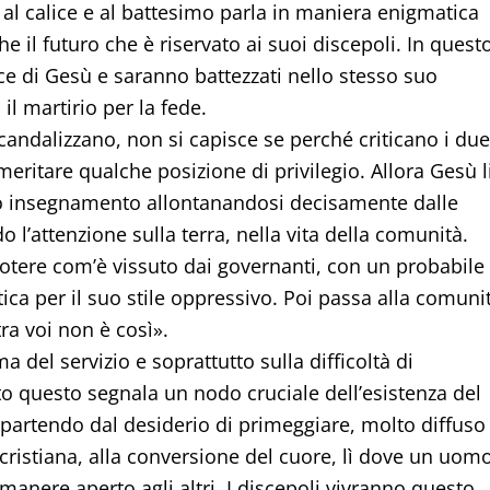
 al calice e al battesimo parla in maniera enigmatica
e il futuro che è riservato ai suoi discepoli. In quest
ce di Gesù e saranno battezzati nello stesso suo
il martirio per la fede.
 scandalizzano, non si capisce se perché criticano i due
meritare qualche posizione di privilegio. Allora Gesù l
suo insegnamento allontanandosi decisamente dalle
o l’attenzione sulla terra, nella vita della comunità.
l potere com’è vissuto dai governanti, con un probabile
tica per il suo stile oppressivo. Poi passa alla comuni
tra voi non è così».
 del servizio e soprattutto sulla difficoltà di
to questo segnala un nodo cruciale dell’esistenza del
partendo dal desiderio di primeggiare, molto diffuso
ta cristiana, alla conversione del cuore, lì dove un uom
manere aperto agli altri. I discepoli vivranno questo