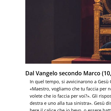
Dal Vangelo secondo Marco (10,
In quel tempo, si avvicinarono a Gesù G
«Maestro, vogliamo che tu faccia per no
volete che io faccia per voi?». Gli rispo
destra e uno alla tua sinistra». Gesù d
bere il calice che io bevo, o essere bat