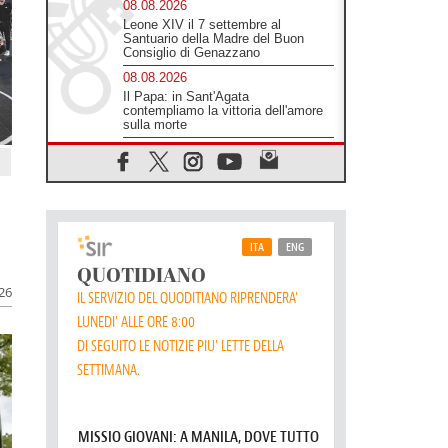
sfollati
08.08.2026
Leone XIV il 7 settembre al
Santuario della Madre del Buon
Consiglio di Genazzano
08.08.2026
Il Papa: in Sant'Agata
contempliamo la vittoria dell'amore
sulla morte
08.08.2026
Hebdomada Papae: il Gr in latino
dell'8 agosto
08.08.2026
Spin Time, Reina: Cristo non abita
nei palazzi del potere ma si
identifica coi senzatetto
026
08.08.2026
SIGNIS 2026, la comunicazione al
servizio del Vangelo
08.08.2026
Argentina, l'arcivescovo Colombo:
"La visita del Papa messaggio di
pace e dignità"
08.08.2026