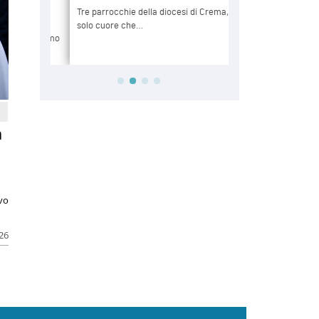
a
ivo
026