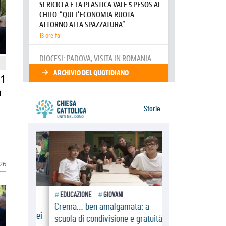
Tonalestate 2026, i giovani
sconfiggono la paura
08.08.2026
Marcinelle, 70 anni dopo istituita la
Giornata europea per le vittime sul
lavoro
08.08.2026
Arabia Saudita, Turchia e Pakistan
81
stringono una nuova alleanza
militare in Medio Oriente
n
026