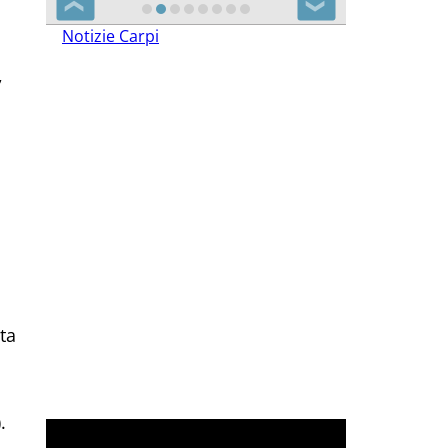
❮
❯
Notizie Carpi
,
ta
.