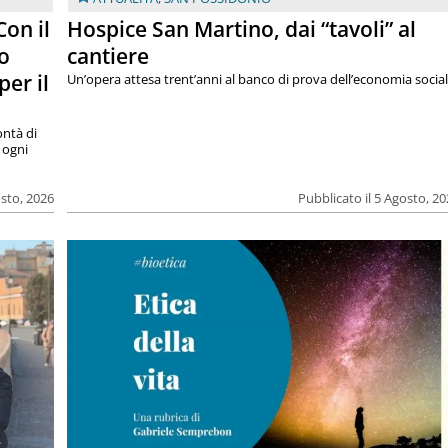
on il
Hospice San Martino, dai “tavoli” al
o
cantiere
per il
Un’opera attesa trent’anni al banco di prova dell’economia socia
ntà di
 ogni
osto, 2026
Pubblicato il 5 Agosto, 2