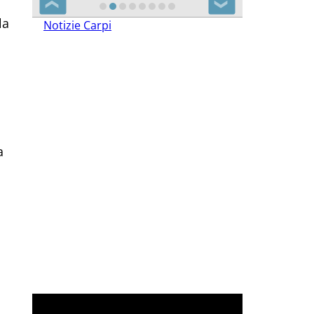
❮
❯
la
Notizie Carpi
a