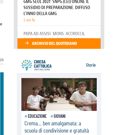
delle contrapposizioni
06.08.2026
Hiroshima e Nagasaki, 81 anni
dopo. Al via i "dieci giorni di
le
preghiera per la pace"
06.08.2026
Santa Maria degli Angeli, quando un
Santuario custodisce le origini
026