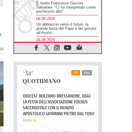
È morto Francesco Guccini,
Salvarani: "Ci ha interpretato come
pochissimi altri"
06.08.2026
Un abbraccio verso il futuro, la
grande festa del Papa e dei giovani
ad Assisi
l
06.08.2026
Il grazie dei giovani al Papa: "Oggi
026
ci sentiamo Chiesa"
06.08.2026
Leone XIV: la rivoluzione del
Vangelo abbatte i muri che
separano gli esseri umani
06.08.2026
Fra Marco Vianelli: alla scuola di
san Francesco per imparare il
Vangelo della pace
06.08.2026
Hiroshima, ad 81 anni dalla bomba
resta alto il richiamo al disarmo
mondiale
06.08.2026
Il Papa con i giovani ad Assisi:
costruire la civiltà dell'amore non